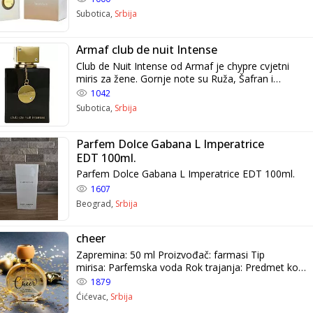
notom. Intenzivni miris parfema se zadrzava na
Subotica,
Srbija
koži ceo dan, a na odeci i po nekoliko dana.
Originalno pakovanje sa celofanom i bar kodom.
Armaf club de nuit Intense
Club de Nuit Intense od Armaf je chypre cvjetni
miris za žene. Gornje note su Ruža, Šafran i
Geranium; srednje note su Muškatni orah, Biber,
1042
Ljubičica i Kim Pafremi zenski, sa originalnom
Subotica,
Srbija
mirisnom notom. Intenzivni miris parfema se
zadrzava na koži ceo dan, a na odeci i po nekoliko
dana. Originalno pakovanje sa celofanom i bar
Parfem Dolce Gabana L Imperatrice
kodom.
EDT 100ml.
Parfem Dolce Gabana L Imperatrice EDT 100ml.
1607
Beograd,
Srbija
cheer
Zapremina: 50 ml Proizvođač: farmasi Tip
mirisa: Parfemska voda Rok trajanja: Predmet koji
prodajem je u roku trajanja ili je trajanje
1879
neograničeno i može se bezbedno koristiti
Ćićevac,
Srbija
Vrsta: Ženski Farmasi ženski parfem CHEER