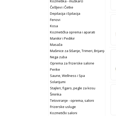
Kozmetika - muškarci
Češljevi i Četke
Depilacija i Epilacija
Fenovi
Kosa
Kozmetička oprema i aparati
Manikir i Pedikir
Masaža
Mašinice za šišanje, Trimeri, Brijanje
Nega zuba
Oprema za frizerske salone
Perike
Saune, Wellness i Spa
Solarijumi
Stajleri, figaro, pegle za kosu
Šminka
Tetoviranje - oprema, saloni
Frizerske usluge
Kozmetički saloni