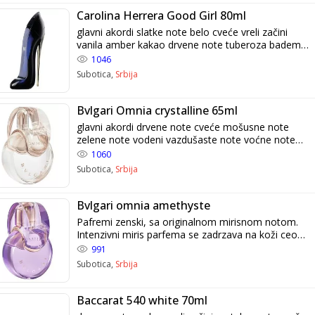
Carolina Herrera Good Girl 80ml
glavni akordi slatke note belo cveće vreli začini
vanila amber kakao drvene note tuberoza badem
puderaste note Pafremi zenski, sa originalnom
1046
mirisnom notom. Intenzivni miris parfema se
Subotica,
Srbija
zadrzava na koži ceo dan, a na odeci i po nekoliko
dana. Originalno pakovanje sa celofanom i bar
kodom.
Bvlgari Omnia crystalline 65ml
glavni akordi drvene note cveće mošusne note
zelene note vodeni vazdušaste note voćne note
sveže puderaste note zemljane note Pafremi
1060
zenski, sa originalnom mirisnom notom. Intenzivni
Subotica,
Srbija
miris parfema se zadrzava na koži ceo dan, a na
odeci i po nekoliko dana. Originalno pakovanje sa
celofanom i bar kodom.
Bvlgari omnia amethyste
Pafremi zenski, sa originalnom mirisnom notom.
Intenzivni miris parfema se zadrzava na koži ceo
dan, a na odeci i po nekoliko dana. Originalno
991
pakovanje sa celofanom i bar kodom.
Subotica,
Srbija
Baccarat 540 white 70ml