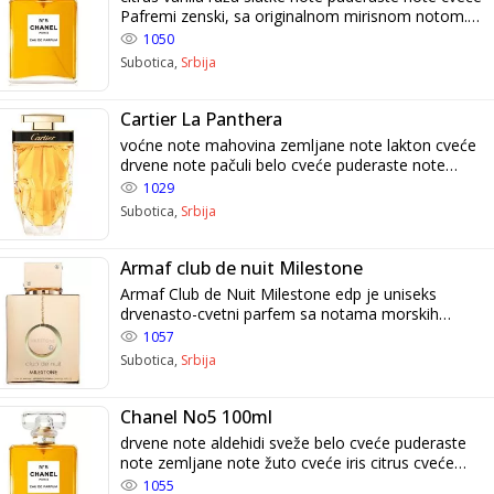
Pafremi zenski, sa originalnom mirisnom notom.
Intenzivni miris parfema se zadrzava na koži ceo
1050
dan, a na odeci i po nekoliko dana. Originalno
Subotica,
Srbija
pakovanje sa celofanom i bar kodom.
Cartier La Panthera
voćne note mahovina zemljane note lakton cveće
drvene note pačuli belo cveće puderaste note
mošusne note Pafremi zenski, sa originalnom
1029
mirisnom notom. Intenzivni miris parfema se
Subotica,
Srbija
zadrzava na koži ceo dan, a na odeci i po nekoliko
dana. Originalno pakovanje sa celofanom i bar
kodom.
Armaf club de nuit Milestone
Armaf Club de Nuit Milestone edp je uniseks
drvenasto-cvetni parfem sa notama morskih
plodova, ljubičice i mošusa. Pogodan je za
1057
svakodnevnu upotrebu i specijalne prilike, sa
Subotica,
Srbija
dugotrajnom projekcijom Pafremi zenski, sa
originalnom mirisnom notom. Intenzivni miris
parfema se zadrzava na koži ceo dan, a na odeci i
Chanel No5 100ml
po nekoliko dana. Originalno pakovanje sa
drvene note aldehidi sveže belo cveće puderaste
celofanom i bar kodom.
note zemljane note žuto cveće iris citrus cveće
Pafremi zenski, sa originalnom mirisnom notom.
1055