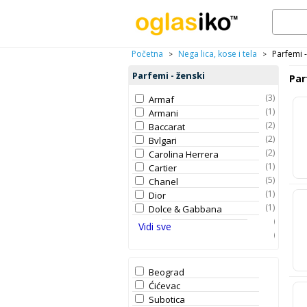
Početna
Nega lica, kose i tela
Parfemi -
>
>
Parfemi - ženski
Par
(3)
Armaf
(1)
Armani
(2)
Baccarat
(2)
Bvlgari
(2)
Carolina Herrera
(1)
Cartier
(5)
Chanel
(1)
Dior
(1)
Dolce & Gabbana
(1)
Bočice - Dozeri
Vidi sve
(3)
Ostalo
Beograd
Ćićevac
Subotica