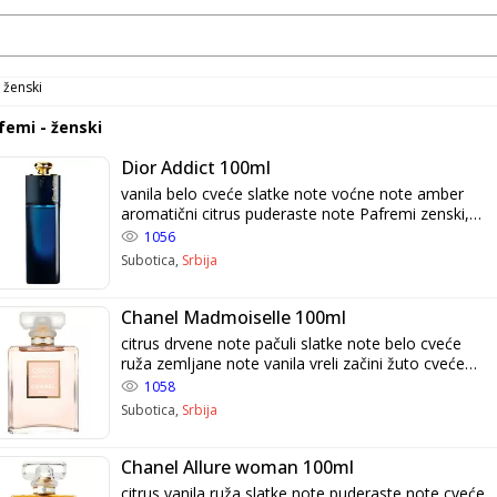
 ženski
femi - ženski
Dior Addict 100ml
vanila belo cveće slatke note voćne note amber
aromatični citrus puderaste note Pafremi zenski,
sa originalnom mirisnom notom. Intenzivni miris
1056
parfema se zadrzava na koži ceo dan, a na odeci i
Subotica,
Srbija
po nekoliko dana. Originalno pakovanje sa
celofanom i bar kodom.
Chanel Madmoiselle 100ml
citrus drvene note pačuli slatke note belo cveće
ruža zemljane note vanila vreli začini žuto cveće
Pafremi zenski, sa originalnom mirisnom notom.
1058
Intenzivni miris parfema se zadrzava na koži ceo
Subotica,
Srbija
dan, a na odeci i po nekoliko dana. Originalno
pakovanje sa celofanom i bar kodom.
Chanel Allure woman 100ml
citrus vanila ruža slatke note puderaste note cveće