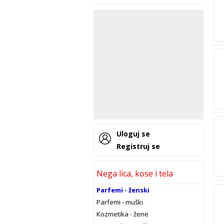
Uloguj se
Registruj se
Nega lica, kose i tela
Parfemi - ženski
Parfemi - muški
Kozmetika - žene