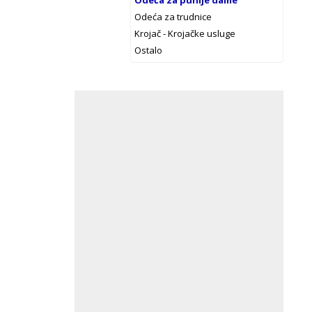
Odeća za punije dame
Odeća za trudnice
Krojač - Krojačke usluge
Ostalo