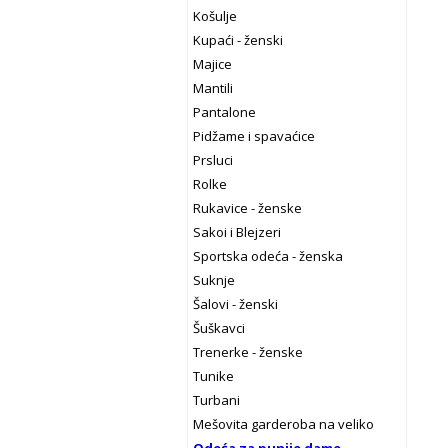
Košulje
Kupaći - ženski
Majice
Mantili
Pantalone
Pidžame i spavaćice
Prsluci
Rolke
Rukavice - ženske
Sakoi i Blejzeri
Sportska odeća - ženska
Suknje
Šalovi - ženski
Šuškavci
Trenerke - ženske
Tunike
Turbani
Mešovita garderoba na veliko