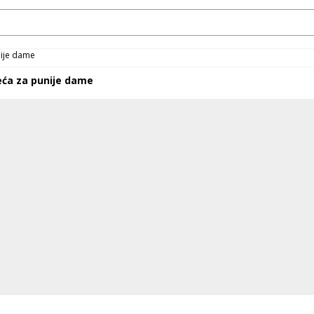
ije dame
ća za punije dame