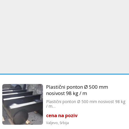
Plastični ponton Ø 500 mm
nosivost 98 kg / m
Plastični ponton Ø 500 mm nosivost 98 kg
/ m
Pro-Stil izrađuje plastične pontone koji su:
cena na poziv
- otporni na temperaturne oscilacije
- otporni na lom i mraz
Valjevo,
Srbija
- laki za ugradnju