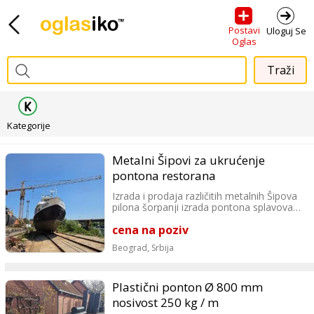
Postavi
Uloguj Se
Oglas
Kategorije
Metalni Šipovi za ukrućenje
pontona restorana
Izrada i prodaja različitih metalnih Šipova
pilona šorpanji izrada pontona splavova
blatnjava skele
cena na poziv
Kontakt
Beograd,
Srbija
Plastični ponton Ø 800 mm
nosivost 250 kg / m