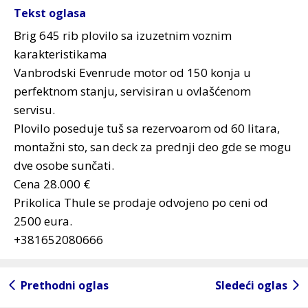
Tekst oglasa
Brig 645 rib plovilo sa izuzetnim voznim
karakteristikama
Vanbrodski Evenrude motor od 150 konja u
perfektnom stanju, servisiran u ovlašćenom
servisu.
Plovilo poseduje tuš sa rezervoarom od 60 litara,
montažni sto, san deck za prednji deo gde se mogu
dve osobe sunčati.
Cena 28.000 €
Prikolica Thule se prodaje odvojeno po ceni od
2500 eura.
+381652080666
Prethodni oglas
Sledeći oglas