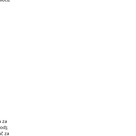
a za
od);
uč za