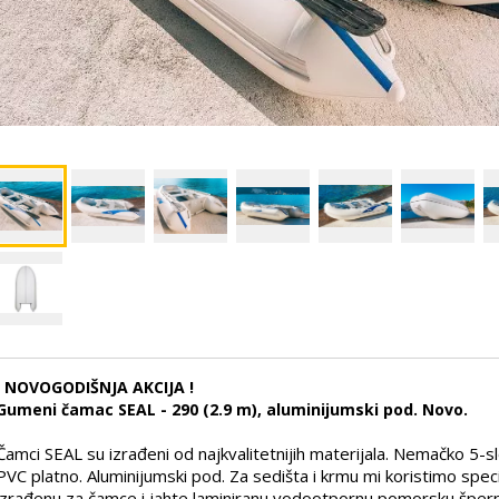
! NOVOGODIŠNJA AKCIJA !
Gumeni čamac SEAL - 290 (2.9 m), aluminijumski pod. Novo.
Čamci SEAL su izrađeni od najkvalitetnijih materijala. Nemačko 5-s
PVC platno. Aluminijumski pod. Za sedišta i krmu mi koristimo spec
izrađenu za čamce i jahte laminiranu vodootpornu pomorsku šperp