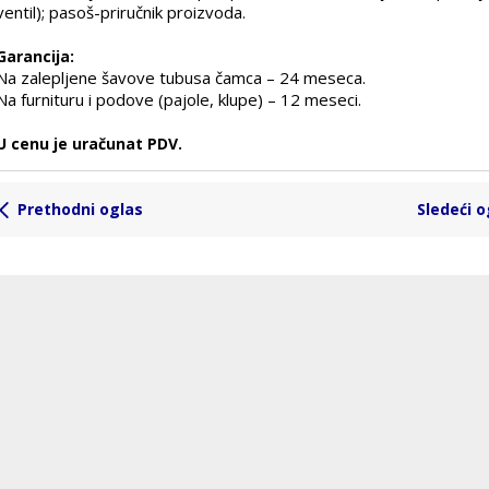
ventil); pasoš-priručnik proizvoda.
Garancija:
Na zalepljene šavove tubusa čamca – 24 meseca.
Na furnituru i podove (pajole, klupe) – 12 meseci.
U cenu je uračunat PDV.
Prethodni oglas
Sledeći o