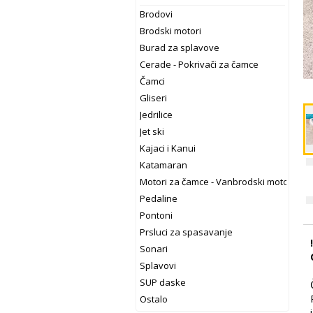
Brodovi
Brodski motori
Burad za splavove
Cerade - Pokrivači za čamce
Čamci
Gliseri
Jedrilice
Jet ski
Kajaci i Kanui
Katamaran
Motori za čamce - Vanbrodski motori
Pedaline
Pontoni
Prsluci za spasavanje
Sonari
Splavovi
SUP daske
Ostalo