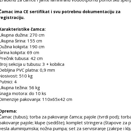
Čamac ima CE sertifikat i svu potrebnu dokumentaciju za
registraciju.
Karakteristike čamca:
Ukupna dužina: 270 cm
Ukupna širina: 155 cm
Dužina kokpita: 190 cm
Širina kokpita: 69 cm
Prečnik tubusa: 42 cm
Broj sekcija u tubusu: 3 + kobilica
Debljina PVC platna: 0,9 mm
Nosivost: 510 kg
Putnici: 4
Ukupna težina: 56 kg
Snaga motora: do 10 ks
Dimenzije pakovanja: 110x65x42 cm
Oprema:
Čamac (tubus); torba za pakovanje čamca; pajole (tvrdi pod); torb
pakovanje pajole; klupe (sedište); komplet stringera (štapove za p
vesla aluminijumska; nožna pumpa; set za servisiranje (zakrpe i klj