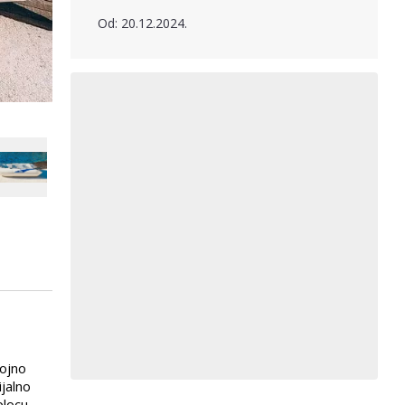
Od: 20.12.2024.
lojno
ijalno
locu.