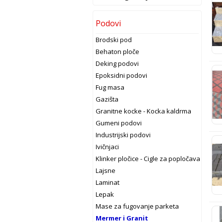
Podovi
Brodski pod
Behaton ploče
Deking podovi
Epoksidni podovi
Fug masa
Gazišta
Granitne kocke - Kocka kaldrma
Gumeni podovi
Industrijski podovi
Ivičnjaci
Klinker pločice - Cigle za popločavanje
Lajsne
Laminat
Lepak
Mase za fugovanje parketa
Mermer i Granit