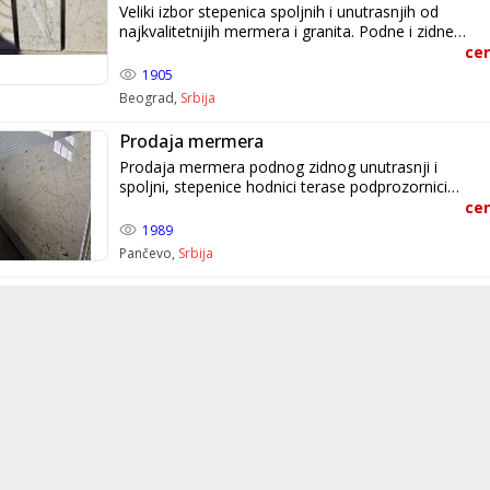
Veliki izbor stepenica spoljnih i unutrasnjih od
najkvalitetnijih mermera i granita. Podne i zidne
plocice 60x40, 60x30. Izrada po meri i dogovoru.
cen
Povoljno i kvalitetno. Predrag Milovanovic
1905
+381616620900 +381616040745
Beograd,
Srbija
Prodaja mermera
Prodaja mermera podnog zidnog unutrasnji i
spoljni, stepenice hodnici terase podprozornici
poplocavanje dvorista i staza veoma kvalitetno i
cen
povljno nazovite i uverite se u kvalitet . Brza i
1989
kvalitetna izrada veoma povoljna cena.
Pančevo,
Srbija
+381616040745 Info@simita.rs