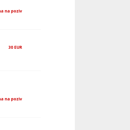
a na poziv
30
EUR
a na poziv