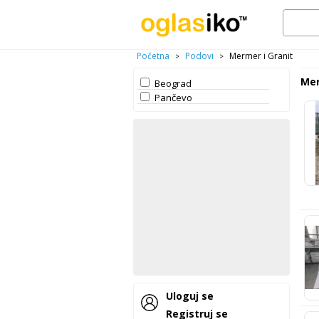
Početna
Podovi
Mermer i Granit
>
>
Mer
Beograd
Pančevo
Uloguj se
Registruj se