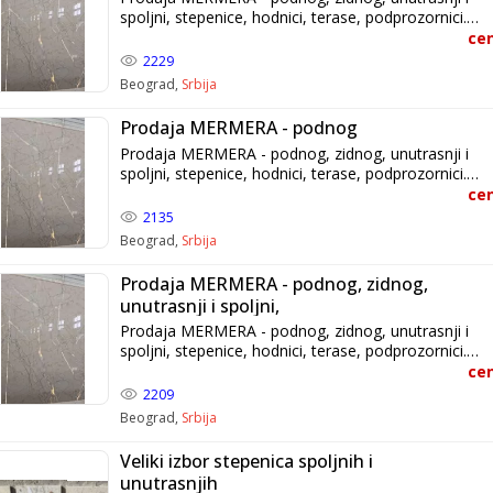
spoljni, stepenice, hodnici, terase, podprozornici.
Poplocavanje dvorista i staza, veoma kvalitetno i
cen
povoljno Nazovite i uverite se u kvalitet. Brza i
2229
kvalitetna izrada veoma povoljna cena. +Tel/Viber:
Beograd,
Srbija
+381616040745 Predrag Info@simita.rs
Prodaja MERMERA - podnog
Prodaja MERMERA - podnog, zidnog, unutrasnji i
spoljni, stepenice, hodnici, terase, podprozornici.
Poplocavanje dvorista i staza, veoma kvalitetno i
cen
povoljno Nazovite i uverite se u kvalitet. Brza i
2135
kvalitetna izrada veoma povoljna cena. +Tel/Viber:
Beograd,
Srbija
+381616040745 Predrag Info@simita.rs
Prodaja MERMERA - podnog, zidnog,
unutrasnji i spoljni,
Prodaja MERMERA - podnog, zidnog, unutrasnji i
spoljni, stepenice, hodnici, terase, podprozornici.
Poplocavanje dvorista i staza, veoma kvalitetno i
cen
povoljno Nazovite i uverite se u kvalitet. Brza i
2209
kvalitetna izrada veoma povoljna cena. +Tel/Viber:
Beograd,
Srbija
+381616040745 Predrag Info@simita.rs
Veliki izbor stepenica spoljnih i
unutrasnjih