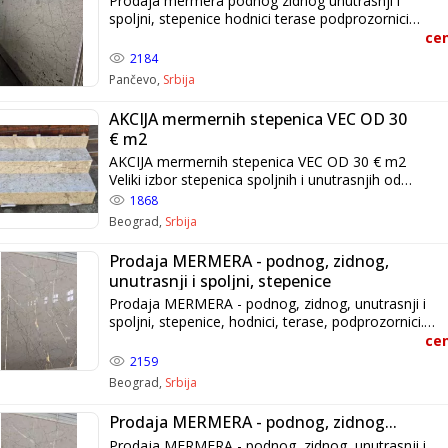
Prodaja mermera podnog zidnog unutrasnji i
spoljni, stepenice hodnici terase podprozornici
poplocavanje dvorista i staza veoma kvalitetno i
cen
povljno nazovite i uverite se u kvalitet . Brza i
2184
kvalitetna izrada veoma povoljna cena.
Pančevo,
Srbija
+381616040745 Info@simita.rs
AKCIJA mermernih stepenica VEC OD 30
€ m2
AKCIJA mermernih stepenica VEC OD 30 € m2
Veliki izbor stepenica spoljnih i unutrasnjih od
najkvalitetnijih mermera i granita. Podne i zidne
1868
plocice 60x40, 60x30. Izrada po meri i dogovoru.
Beograd,
Srbija
Povoljno i kvalitetno. Predrag Milovanovic
+381616620900 +381616040745
Prodaja MERMERA - podnog, zidnog,
unutrasnji i spoljni, stepenice
Prodaja MERMERA - podnog, zidnog, unutrasnji i
spoljni, stepenice, hodnici, terase, podprozornici.
Poplocavanje dvorista i staza, veoma kvalitetno i
cen
povoljno Nazovite i uverite se u kvalitet. Brza i
2159
kvalitetna izrada veoma povoljna cena. +Tel/Viber:
Beograd,
Srbija
+381616040745 Predrag Info@simita.rs
Prodaja MERMERA - podnog, zidnog...
Prodaja MERMERA - podnog, zidnog, unutrasnji i