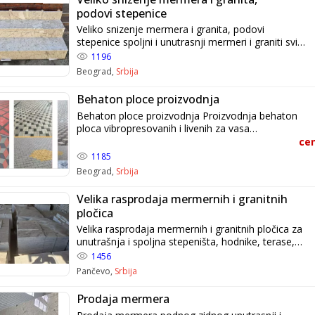
uklapanje uz bazen ✔ Idealan izbor za investitore i
podovi stepenice
profesionalce ???? Maloprodaja i veleprodaja ????
Veliko snizenje mermera i granita, podovi
Najpristupačnije cene u Srbiji ???? Tel: 035 274 769
stepenice spoljni i unutrasnji mermeri i graniti svih
???? Mob: 065 666 4676
vrsta. Cena: 20-30€ m2 Pedja, Beograd Tel/Viber:
1196
0616620900
Beograd,
Srbija
Behaton ploce proizvodnja
Behaton ploce proizvodnja Proizvodnja behaton
ploca vibropresovanih i livenih za vasa
dvorista,baste, parkinge,tetase,pesacke
cen
stace,platoe oko bazena,parkove,trgove. Preko 50
1185
modela u ponudi– po veoma pristupačnim
Beograd,
Srbija
cenama. Javor SZTR Tel. 035274769 Mob.
0656664676 E mail. javorsztr@gmail.com Web
Velika rasprodaja mermernih i granitnih
sajt: www.javorsztr.com
pločica
Velika rasprodaja mermernih i granitnih pločica za
unutrašnja i spoljna stepeništa, hodnike, terase,
staze. Veliko sniženje od 20€ - 30€ po m2.
1456
Informacije na telefon: 0616620900 PEĐA,
Pančevo,
Srbija
Pančevo
Prodaja mermera