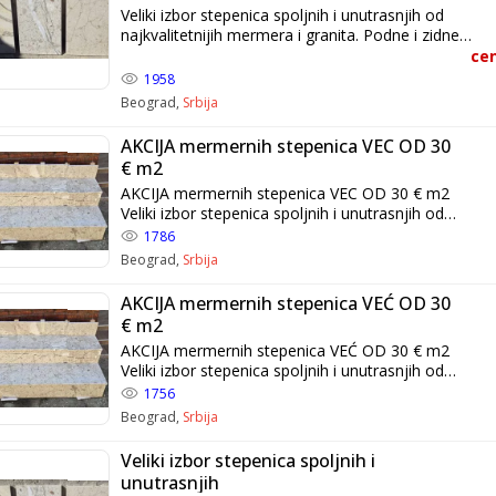
Veliki izbor stepenica spoljnih i unutrasnjih od
najkvalitetnijih mermera i granita. Podne i zidne
plocice 60x40, 60x30. Izrada po meri i dogovoru.
cen
Povoljno i kvalitetno. Predrag Milovanovic
1958
+381616620900 +381616040745
Beograd,
Srbija
AKCIJA mermernih stepenica VEC OD 30
€ m2
AKCIJA mermernih stepenica VEC OD 30 € m2
Veliki izbor stepenica spoljnih i unutrasnjih od
najkvalitetnijih mermera i granita. Podne i zidne
1786
plocice 60x40, 60x30. Izrada po meri i dogovoru.
Beograd,
Srbija
Povoljno i kvalitetno. Predrag Milovanovic
+381616620900 +381616040745
AKCIJA mermernih stepenica VEĆ OD 30
€ m2
AKCIJA mermernih stepenica VEĆ OD 30 € m2
Veliki izbor stepenica spoljnih i unutrasnjih od
najkvalitetnijih mermera i granita. Podne i zidne
1756
plocice 60x40, 60x30. Izrada po meri i dogovoru.
Beograd,
Srbija
Povoljno i kvalitetno. Predrag Milovanovic
+381616620900 +381616040745
Veliki izbor stepenica spoljnih i
unutrasnjih