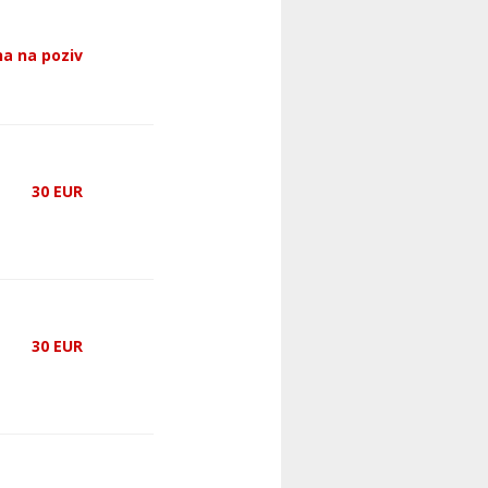
a na poziv
30
EUR
30
EUR