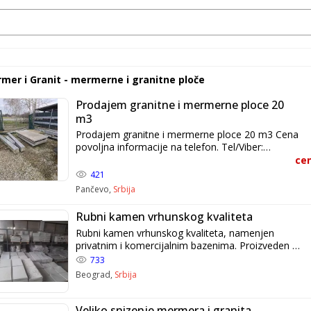
mer i Granit - mermerne i granitne ploče
Prodajem granitne i mermerne ploce 20
m3
Prodajem granitne i mermerne ploce 20 m3 Cena
povoljna informacije na telefon. Tel/Viber:
0616620900 Pedja, Pančevo
cen
421
Pančevo,
Srbija
Rubni kamen vrhunskog kvaliteta
Rubni kamen vrhunskog kvaliteta, namenjen
privatnim i komercijalnim bazenima. Proizveden od
najkvalitetnijih sirovina, sa preciznom završnom
733
obradom i dugim vekom trajanja. Dostupne
Beograd,
Srbija
dimenzije: • 50 × 33 cm (uglove i kontra-uglovi) •
50 × 30 cm • *27 × 33 cm ✔ Otpornost na vlagu,
sunce i habanje ✔ Moderan izgled i savršeno
Veliko snizenje mermera i granita,