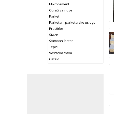
Mikrocement
Otirači za noge
Parket
Parketar - parketarske usluge
Prostirke
Staze
Štampani beton
Tepisi
Veštačka trava
Ostalo