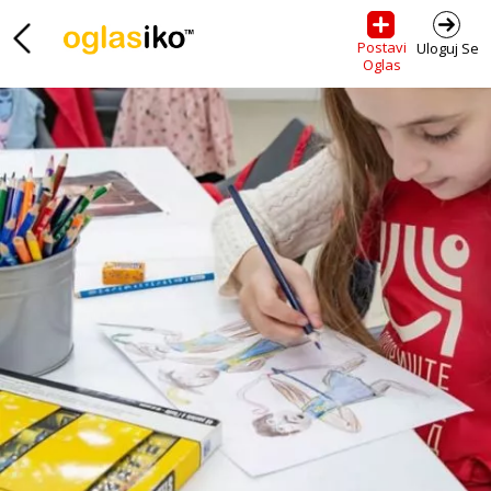
Postavi
Uloguj Se
Oglas