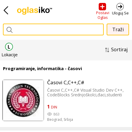
Postavi
Uloguj Se
Oglas
L
Sortiraj
Lokacije
Programiranje, informatika - časovi
Časovi C,C++,C#
Časovi C,C++,C# Visual Studio Dev C++,
CodeBlocks Srednjoškolci,đaci,studenti
Izrada zadataka elektronskim putem po
vasem zahtevu Mogucnost casova
1
DIN
ONLINE 064 / 49 26 266
sj7971@gmail.com
863
Beograd,
Srbija