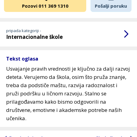
Pozovi 011 369 1310
Pošalji poruku
pripada kategoriji -
Internacionalne škole
Tekst oglasa
Usvajanje pravih vrednosti je ključno za dalji razvoj
deteta. Verujemo da škola, osim što pruža znanje,
treba da podstiče maštu, razvija radoznalost i
pruži podršku u ličnom razvoju. Stalno se
prilagođavamo kako bismo odgovorili na
društvene, emotivne i akademske potrebe naših
učenika.