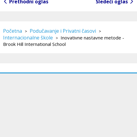
Prethodni oglas
Sledeći oglas
Početna
Podučavanje i Privatni časovi
>
>
Internacionalne škole
Inovativne nastavne metode -
>
Brook Hill International School