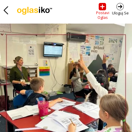
Postavi
Uloguj Se
Oglas