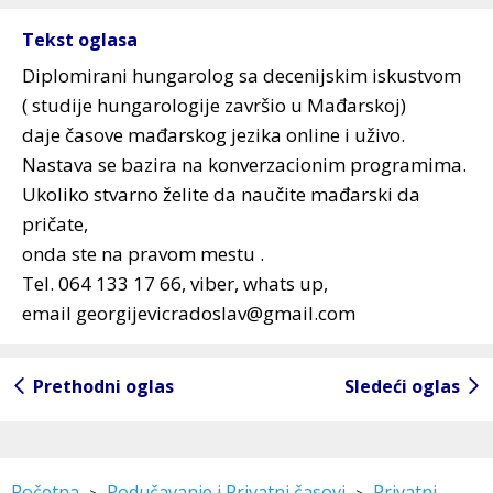
Tekst oglasa
Diplomirani hungarolog sa decenijskim iskustvom
( studije hungarologije završio u Mađarskoj)
daje časove mađarskog jezika online i uživo.
Nastava se bazira na konverzacionim programima.
Ukoliko stvarno želite da naučite mađarski da
pričate,
onda ste na pravom mestu .
Tel. 064 133 17 66, viber, whats up,
email georgijevicradoslav@gmail.com
Prethodni oglas
Sledeći oglas
Početna
Podučavanje i Privatni časovi
Privatni