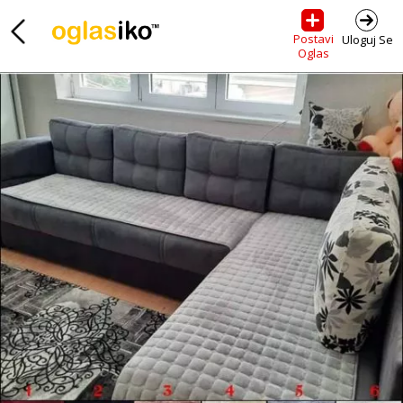
Postavi
Uloguj Se
Oglas