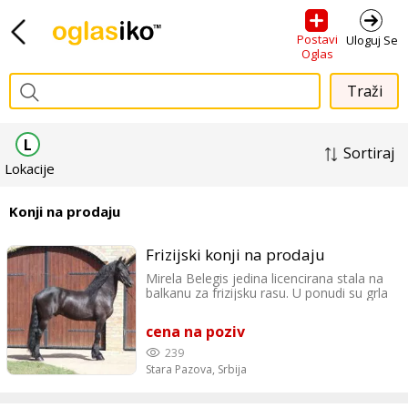
Postavi
Uloguj Se
Oglas
L
Sortiraj
Lokacije
Konji na prodaju
Frizijski konji na prodaju
Mirela Belegis jedina licencirana stala na
balkanu za frizijsku rasu. U ponudi su grla
različitih uzrasta od 6 meseci starosti do
10god, nudimo vam zdrebad, pastuve,
cena na poziv
kobile, kastrate i zdrebne kobile. Grla
mogu biti obučena za zapregu i/ili jahanje,
239
neobucena ili samo socijalizovana.
Stara Pazova,
Srbija
Takodje nudimo i pansion za vašeg
ljubimca, pripust nasih pastuva ili uvoz