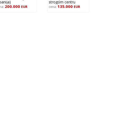
panija)
strogom centru
200.000
Zrenjanina
135.000
na:
EUR
cena:
EUR