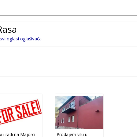
Rasa
 svi oglasi oglašivača
vi i radi na Majorci
Prodajem vilu u