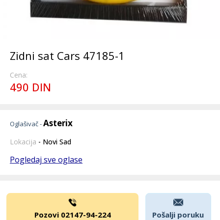
Zidni sat Cars 47185-1
Cena:
490 DIN
Asterix
Oglašivač -
Lokacija
- Novi Sad
Pogledaj sve oglase
Pozovi 02147-94-224
Pošalji poruku