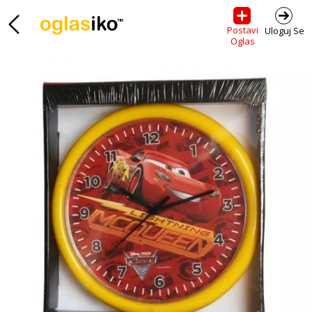
Postavi
Uloguj Se
Oglas