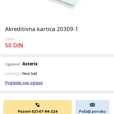
Akreditivna kartica 20309-1
Cena:
50 DIN
Asterix
Oglašivač -
Lokacija
- Novi Sad
Pogledaj sve oglase
Pozovi 02147-94-224
Pošalji poruku