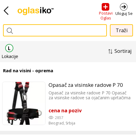
Postavi
Uloguj Se
Oglas
L
Sortiraj
Lokacije
Rad na visini - oprema
Opasač za visinske radove P 70
Opasač za visinske radove P 70 Opasač
za visinske radove sa ojačanim uprtačima
oko nogu. Pogodan za sedenje,
predviđen za radove gde je potreban veći
cena na poziv
oslonac na nogama. Poseduje kačenje u
3 tačke: na leđima, na stomaku i sa
2857
strane. EN 361, EN 358, EN 813 Sterus
Beograd,
Srbija
doo Lazarevački drum 11, Beograd Tel:
0642589066