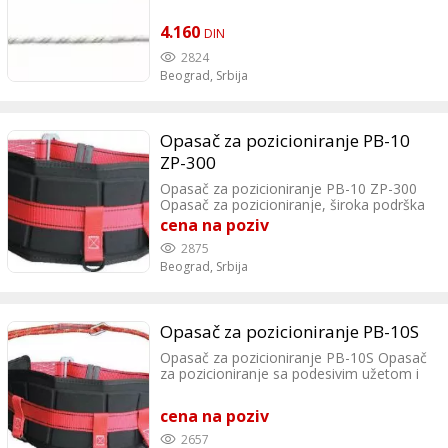
4.160
DIN
2824
Beograd,
Srbija
Opasač za pozicioniranje PB-10
ZP-300
Opasač za pozicioniranje PB-10 ZP-300
Opasač za pozicioniranje, široka podrška
za ledja. EN 358 Koristi se u građevini, za
cena na poziv
rad na visinama, za rad na banderama...
2875
Sterus doo Lazarevački drum 11, Beograd
Beograd,
Srbija
Tel: 0642589066
Opasač za pozicioniranje PB-10S
Opasač za pozicioniranje PB-10S Opasač
za pozicioniranje sa podesivim užetom i
kljunastim karabinom (komplet). Ima
široku podršku za ledja. EN 358 Koristi se
cena na poziv
u građevini, za rad na visinama, za rad na
banderama... Sterus doo Lazarevački
2657