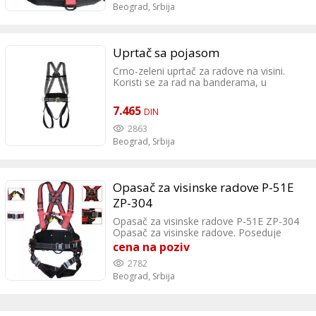
drum 11, Beograd Tel: 0642589066
Beograd,
Srbija
Uprtač sa pojasom
Crno-zeleni uprtač za radove na visini.
Koristi se za rad na banderama, u
građevini itd.
7.465
DIN
2863
Beograd,
Srbija
Opasač za visinske radove P-51E
ZP-304
Opasač za visinske radove P-51E ZP-304
Opasač za visinske radove. Poseduje
kačenje u 3 tačke: na ledjima, na grudima
cena na poziv
i sa strane. Ima široku i ojačanu podršku
2782
za ledja, elastični - rastegljivi uprtači
Beograd,
Srbija
pružaju veću udobnost. Olakšava rad
korisniku i ublažavaju udar na grudi,
poseduje automatske kopče koje
omogućavaju brzu i sigurnu montažu na