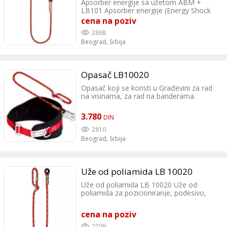
Apsorber energije sa užetom ABM +
LB101 Apsorber energije (Energy Shock
Absorber) sa užetom ø10,5 mm, dužine 2
cena na poziv
m (ukupna dužina kada se na uže i na
2868
apsorber energije namontiraju karabini),
Beograd,
Srbija
ublaživač udara na telo prilikom pada. EN
354, EN 355 Sterus doo Lazarevački drum
11, Beograd Tel: 0642589066
Opasač LB10020
Opasač koji se koristi u Građevini za rad
na visinama, za rad na banderama.
3.780
DIN
2810
Beograd,
Srbija
Uže od poliamida LB 10020
Uže od poliamida LB 10020 Uže od
poliamida za pozicioniranje, podesivo,
dužine 2m, ø12mm, sa žabicom. EN 358
Sterus doo Lazarevački drum 11, Beograd
cena na poziv
Tel: 0642589066
2709