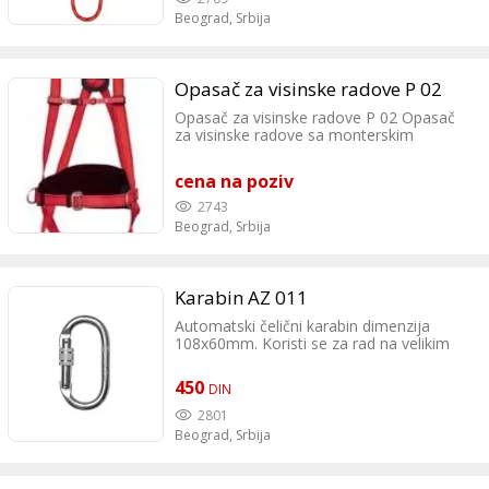
Beograd,
Srbija
Opasač za visinske radove P 02
Opasač za visinske radove P 02 Opasač
za visinske radove sa monterskim
pojasom i uprtačima. Poseduje kačenje
na leđima i sa strane - ekonomik. EN 361,
cena na poziv
EN 358 Sterus doo Lazarevački drum 11,
Beograd Tel: 0642589066
2743
Beograd,
Srbija
Karabin AZ 011
Automatski čelični karabin dimenzija
108x60mm. Koristi se za rad na velikim
visinama - kao zaštita od pada na
banderama, zgradama, kućištima od
450
DIN
liftova itd.
2801
Beograd,
Srbija