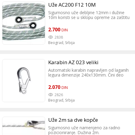
Uže AC200 F12 10M
Sigurnosno uže debljine 12mm i dužine
10m koristi se u sklopu opreme za zaštitu
od pada u Građevinarstvu.
2.700
DIN
2838
Beograd,
Srbija
Karabin AZ 023 veliki
Automatski karabin napravljen od laganih
legura dimenzije 240x130mm. Čini deo
opreme koja sprečava pad sa visine.
2.070
DIN
2826
Beograd,
Srbija
Uže 2m sa dve kopče
Sigurnosno uže namenjeno za radno
pozicioniranje. Dužina 2m.