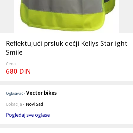
Reflektujući prsluk dečji Kellys Starlight
Smile
Cena:
680 DIN
Vector bikes
Oglašivač -
Lokacija
- Novi Sad
Pogledaj sve oglase