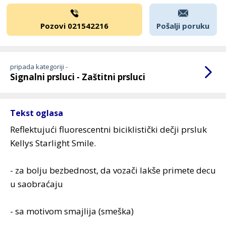
Pozovi 021542216
Pošalji poruku
pripada kategoriji -
Signalni prsluci - Zaštitni prsluci
Tekst oglasa
Reflektujući fluorescentni biciklistički dečji prsluk
Kellys Starlight Smile.
- za bolju bezbednost, da vozači lakše primete decu
u saobraćaju
- sa motivom smajlija (smeška)