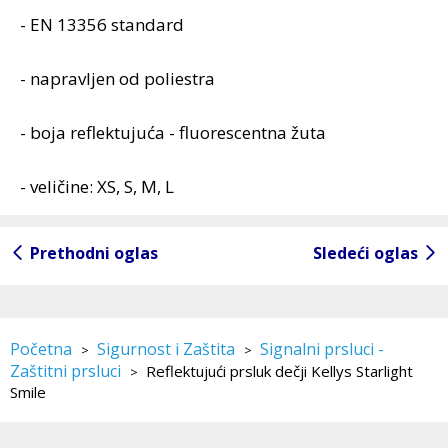
- EN 13356 standard
- napravljen od poliestra
- boja reflektujuća - fluorescentna žuta
- veličine: XS, S, M, L
Prethodni oglas
Sledeći oglas
Početna
Sigurnost i Zaštita
Signalni prsluci -
>
>
Zaštitni prsluci
Reflektujući prsluk dečji Kellys Starlight
>
Smile