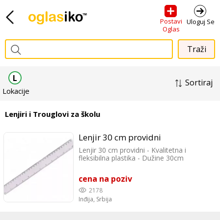
Postavi
Uloguj Se
Oglas
L
Sortiraj
Lokacije
Lenjiri i Trouglovi za školu
Lenjir 30 cm providni
Lenjir 30 cm providni - Kvalitetna i
fleksibilna plastika - Dužine 30cm
cena na poziv
2178
Inđija,
Srbija