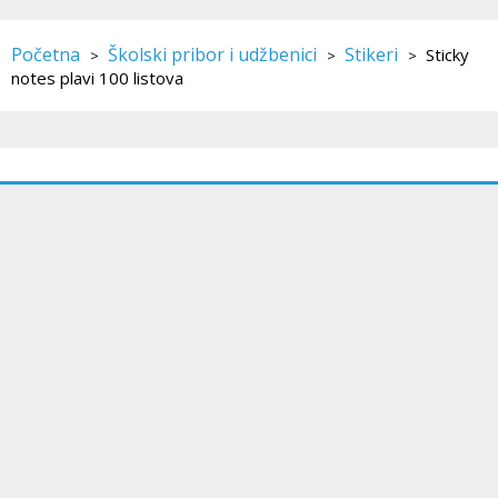
Početna
Školski pribor i udžbenici
Stikeri
Sticky
>
>
>
notes plavi 100 listova