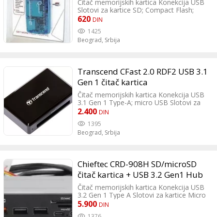
SM, MS, SD, MMC, XD Card
Čitač memorijskih kartica Konekcija USB
Slotovi za kartice SD; Compact Flash;
MS/MS Pro; MMC; MS Duo/MS Duo Pro;
620
DIN
MiniSD; M2 Boja Plava Dodatne
1425
karakteristike Brzina: 480MB/s
Beograd,
Srbija
Transcend CFast 2.0 RDF2 USB 3.1
Gen 1 čitač kartica
Čitač memorijskih kartica Konekcija USB
3.1 Gen 1 Type-A; micro USB Slotovi za
kartice Compact Flash; CF II Boja Crna
2.400
DIN
Dimenzija 67.6x45x15.2mm Težina 26gr
1395
Beograd,
Srbija
Chieftec CRD-908H SD/microSD
čitač kartica + USB 3.2 Gen1 Hub
Čitač memorijskih kartica Konekcija USB
3.2 Gen 1 Type A Slotovi za kartice Micro
SD Podržani formati SDHC Boja Crna
5.900
DIN
Dodatne karakteristike 3.5” external drive
1376