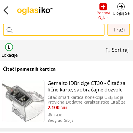
Postavi
Uloguj Se
Oglas
L
Sortiraj
Lokacije
Čitači pametnih kartica
Gemalto IDBridge CT30 - Čitač za
lične karte, saobraćajne dozvole
Čitač smart kartica Konekcija USB Boja
Providna Dodatne karakteristike Čitač za
lične karte, saobraćajne dozvole,
2.100
DIN
zdravstvene knjižice, sertifikata i dr.
1436
Dimenzija 74x63x13mm
Beograd,
Srbija