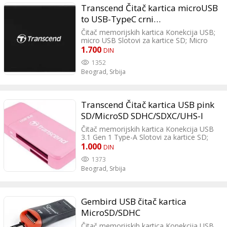
Transcend Čitač kartica microUSB
to USB-TypeC crni
MicroSD/SDXC/SDHC
Čitač memorijskih kartica Konekcija USB;
micro USB Slotovi za kartice SD; Micro
SD; Compact Flash Podržani formati
1.700
DIN
SDHC; SDXC; microSDHC; microSDXC
1352
Boja Crna Dodatne karakteristike Radi i
Beograd,
Srbija
na UHS-II karticama ali sa UHS-I brzinom
čitanja Dimenzija 67.6x45x15.2mm Težina
0.032kg
Transcend Čitač kartica USB pink
SD/MicroSD SDHC/SDXC/UHS-I
Čitač memorijskih kartica Konekcija USB
3.1 Gen 1 Type-A Slotovi za kartice SD;
Micro SD Podržani formati SDHC; SDXC;
1.000
DIN
microSDHC; microSDXC Boja Pink
1373
Dimenzija 56x24x8.9mm Težina 0.018kg
Beograd,
Srbija
Gembird USB čitač kartica
MicroSD/SDHC
Čitač memorijskih kartica Konekcija USB