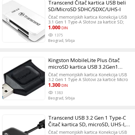
Transcend Čitač kartica USB beli
SD/MicroSD SDHC/SDXC/UHS-I
Čitač memorijskih kartica Konekcija USB
3.1 Gen 1 Type-A Slotovi za kartice SD;
Micro SD Podržani formati SDHC; SDXC;
1.000
DIN
microSDHC; microSDXC Boja Bela
1375
Dimenzija 56x24x8.9mm Težina 0.018kg
Beograd,
Srbija
Kingston MobileLite Plus čitač
microSD kartica USB 3.2Gen1
UHS-II
Čitač memorijskih kartica Konekcija USB
3.2 Gen 1 Type A Slotovi za kartice Micro
SD Boja Crna Dimenzija 36.6x20x7.5mm
1.300
DIN
Težina 4.57gr
1383
Beograd,
Srbija
Transcend USB 3.2 Gen 1 Type-C
Čitač kartica SD, microSD, UHS-I,
SDXC, SDHC
Čitač memorijskih kartica Konekcija USB