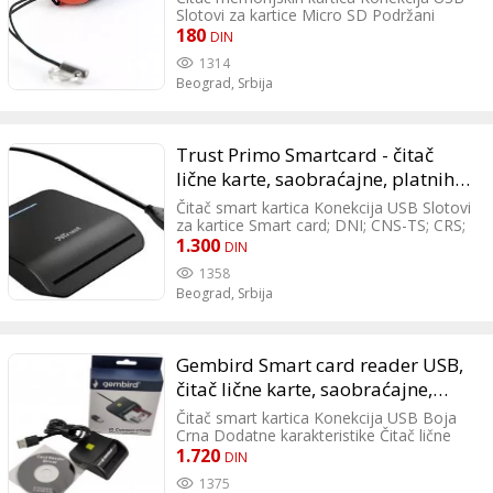
Slotovi za kartice Micro SD Podržani
formati SDHC Boja Crna Dodatne
180
DIN
karakteristike Prenos podataka: max. 25
1314
MBps zavisi od klase kartice Dimenzija
Beograd,
Srbija
32x16x7mm Težina 3gr
Trust Primo Smartcard - čitač
lične karte, saobraćajne, platnih
kartica, sertifikata
Čitač smart kartica Konekcija USB Slotovi
za kartice Smart card; DNI; CNS-TS; CRS;
eID/DNIe Boja Crna Dodatne
1.300
DIN
karakteristike Kabl 1m, Čitač lične karte,
1358
saobraćajne, platnih kartica, sertifikata
Beograd,
Srbija
Dimenzija 79x64x16mm Težina 46gr
Gembird Smart card reader USB,
čitač lične karte, saobraćajne,
platnih kartica
Čitač smart kartica Konekcija USB Boja
Crna Dodatne karakteristike Čitač lične
karte, saobraćajne, platnih kartica,
1.720
DIN
sertifikata i dr
1375