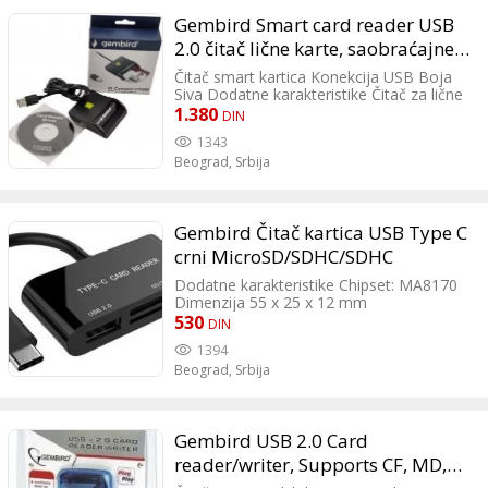
Gembird Smart card reader USB
2.0 čitač lične karte, saobraćajne,
platnih kartica
Čitač smart kartica Konekcija USB Boja
Siva Dodatne karakteristike Čitač za lične
karte, saobraćajne dozvole, zdravstvene
1.380
DIN
knjižice, sertifikata i dr.
1343
Beograd,
Srbija
Gembird Čitač kartica USB Type C
crni MicroSD/SDHC/SDHC
Dodatne karakteristike Chipset: MA8170
Dimenzija 55 x 25 x 12 mm
530
DIN
1394
Beograd,
Srbija
Gembird USB 2.0 Card
reader/writer, Supports CF, MD,