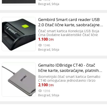
bay Dimenzija 135.2x102x25.3mm Težina
Beograd,
Srbija
294gr
Gembird Smart card reader USB
2.0 čitač lične karte, saobraćajne,
platnih kartica, sertifikata
Čitač smart kartica Konekcija USB Boja
Crna Dodatne karakteristike Čitač lične
karte, saobraćajne, platnih kartica,
1.100
DIN
sertifikata i dr
1346
Beograd,
Srbija
Gemalto IDBridge CT40 - čitač
lične karte, saobraćajne, platnih
kartica
Biometrijski čitač smart kartica Gemalto
CT40 omogućava jednostavno i brzo
očitavanje vaših bankovnih kartica,
2.100
DIN
saobraćajne dozvole, lične karte i ostalih
1316
kartica koje poseduju smart čip.
Beograd,
Srbija
Kompaktan i jednostavan dizajn krase
ovaj čitač.