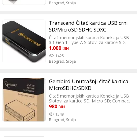
Beograd,
Srbija
Transcend Čitač kartica USB crni
SD/MicroSD SDHC SDXC
Čitač memorijskih kartica Konekcija USB
3.1 Gen 1 Type-A Slotovi za kartice SD;
Micro SD Podržani formati SDHC; SDXC;
1.000
DIN
microSDHC; microSDXC Boja Crna
1425
Dodatne karakteristike Radi i na UHS-II
Beograd,
Srbija
karticama ali sa UHS-I brzinom čitanja
Dimenzija 56x24x8.9mm Težina 0.018kg
Gembird Unutrašnji čitač kartica
MicroSDHC/SDXD
Čitač memorijskih kartica Konekcija USB
Slotovi za kartice SD; Micro SD; Compact
Flash; M2; CF II; MS/MS Duo; XD Podržani
980
DIN
formati SDXC; microSDHC Boja Crna
1349
Dodatne karakteristike Staje u slot kućišta
Beograd,
Srbija
3.5