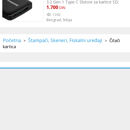
3.2 Gen 1 Type C Slotovi za kartice SD;
Micro SD Podržani formati SDHC; SDXC
1.700
DIN
Boja Crna Dimenzija 40.8x40.8x10.4mm
1392
Težina 17gr
Beograd,
Srbija
Početna
Štampači, Skeneri, Fiskalni uređaji
Čitači
>
>
kartica