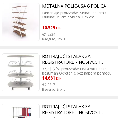
METALNA POLICA SA 6 POLICA
Dimenzije proizvoda: Širina: 100 cm /
Dubina: 35 cm / Visina: 175 cm
Informacije o proizvodu: Iverica debljine
18 mm / Okvir od čeličnih cevi
10.325
DIN
2824
Beograd,
Srbija
ROTIRAJUĆI STALAK ZA
REGISTRATORE – NOSIVOST
400KG
35,8| Šifra proizvoda: OSEA/80 Lagan,
bešuman Okretanje bez napora pomoću
kugličnog ležaja Slojevi obložene iverice
14.681
DIN
RAL7035, svetlo siva Čvrsta čelična
2817
konstrukcija Čelične ivice sprečavaju
Beograd,
Srbija
ispadanje registratora Osnova i delovi koji
se dodaju, mogućnost proširenja
Nemontiran, samo-montiranje lako
ROTIRAJUĆI STALAK ZA
REGISTRATORE – NOSIVOST