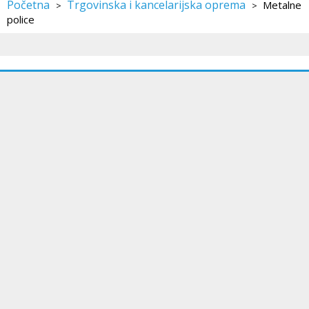
Početna
Trgovinska i kancelarijska oprema
Metalne
>
>
police