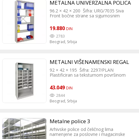
METALNA UNIVERZALNA POLICA
lako
96.2 × 42 × 200 Šifra: URG/7035 Siva
Front bočne strane sa sigurnosnim
zarubljivanjem Police, podesive po visini u
okviru od 25mm Osnova i strane
19.880
DIN
plastificirane Vrh i dno zatvoreni 4 police
Poprečni spreg radi stabilnosti Nosivost
2783
po osnovi 50 kg sa ravnomernim
Beograd,
Srbija
rasporedom težine Isporučuje se u
nemontiranom stanju, samo-montiranje
lako
METALNI VIŠENAMENSKI REGAL
92 × 42 × 195 Šifra: 2297/PLAN
Plastificiran sa teksturnom površinom
Polica sa leđima Pregradnik polica
potpuno zavaren 2 velika otvora, 18 malih
43.049
DIN
polica Dimenzije odeljaka:prvi veliki otvor
(vrh): 86 x 39cm drugi veliki otvor (dno):
2844
86 x 40,5 cm male police: 2 x B: 30,5cm; 2
Beograd,
Srbija
x H: 17,5cm (leve spoljne/ u sredini) 1 x B:
29,0cm; 1 x H: 17,5cm (desne spoljne)
Metalne police 3
Arhivske police od čeličnog lima
namenjene za poslovne i magacinske