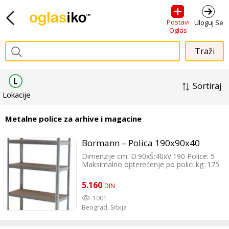
Postavi
Uloguj Se
Oglas
L
Sortiraj
Lokacije
Metalne police za arhive i magacine
Bormann – Polica 190x90x40
Dimenzije cm: D:90xŠ:40xV:190 Police: 5
Maksimalno opterećenje po polici kg: 175
Uključuje: MDF police Težina pakovanja
kg: 13.1
5.160
DIN
1001
Beograd,
Srbija