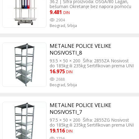
300KG
36.2 | Šifra proizvoda: OSGA/80 Lagan,
bešuman Okretanje bez napora pomoću
kugličnog ležaja Slojevi obložene iverice
9.481
DIN
RAL7035, svetlo siva Čvrsta čelična
2904
konstrukcija Čelične ivice sprečavaju
Beograd,
Srbija
ispadanje registratora Osnova i delovi koji
se dodaju, mogućnost proširenja
Nemontiran, samo-montiranje lako
METALNE POLICE VELIKE
NOSIVOSTI_8
93.5 × 50 × 200 Šifra: 2855ZA Nosivost
do 185kg ili 235kg Sertifikovan prema UNI
EN 10147, UNI EN 10149, UNI EN 10204
16.975
DIN
Bezbednost testirana od strane TÜV-GS
2688
Okvir i postolje napravljeni od stabilnih
Beograd,
Srbija
metalnih delova, potpuno pocinkovani
Razdvojiva verzija, jednostavno i brzo
montiranje slaganjem Opciono 4 ili 5
polica Mogućnost neograničenog
METALNE POLICE VELIKE
nadovezivanja Unapred montirani bočni
paneli
NOSIVOSTI_7
97.5 × 50 × 200 Šifra: 2855ZG Nosivost
do 185kg ili 235kg Sertifikovan prema UNI
EN 10147, UNI EN 10149, UNI EN 10204
19.116
DIN
Bezbednost testirana od strane TÜV-GS
2756