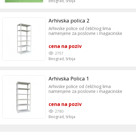
Beograd,
Srbija
Arhivska polica 2
Arhivske police od čeličnog lima
namenjene za poslovne i magacinske
prostore ꞏ Stubovi su nosivosti do 1500
kg. ꞏ Nosivost po etaži se kreće od 50 kg-
cena na poziv
150 kg. ꞏ Visina: 1000 mm – 3000 mm ꞏ
Dubina: 300 mm – 600 mm ꞏ Dužina: 900
2757
mm – 1200 mm
Beograd,
Srbija
Arhivska Polica 1
Arhivske police od čeličnog lima
namenjene za poslovne i magacinske
prostore ꞏ Stubovi su nosivosti do 1500
kg. ꞏ Nosivost po etaži se kreće od 50 kg-
cena na poziv
150 kg. ꞏ Visina: 1000 mm – 3000 mm ꞏ
Dubina: 300 mm – 600 mm ꞏ Dužina: 900
2780
mm – 1200 mm
Beograd,
Srbija