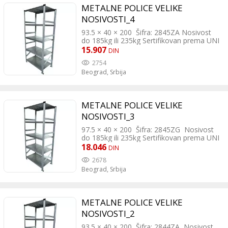
polica Mogućnost neograničenog
METALNE POLICE VELIKE
nadovezivanja Unapred montirani bočni
paneli
NOSIVOSTI_4
93.5 × 40 × 200 Šifra: 2845ZA Nosivost
do 185kg ili 235kg Sertifikovan prema UNI
EN 10147, UNI EN 10149, UNI EN 10204
15.907
DIN
Bezbednost testirana od strane TÜV-GS
2754
Okvir i postolje napravljeni od stabilnih
Beograd,
Srbija
metalnih delova, potpuno pocinkovani
Razdvojiva verzija, jednostavno i brzo
montiranje slaganjem Opciono 4 ili 5
polica Mogućnost neograničenog
METALNE POLICE VELIKE
nadovezivanja Unapred montirani bočni
paneli
NOSIVOSTI_3
97.5 × 40 × 200 Šifra: 2845ZG Nosivost
do 185kg ili 235kg Sertifikovan prema UNI
EN 10147, UNI EN 10149, UNI EN 10204
18.046
DIN
Bezbednost testirana od strane TÜV-GS
2678
Okvir i postolje napravljeni od stabilnih
Beograd,
Srbija
metalnih delova, potpuno pocinkovani
Razdvojiva verzija, jednostavno i brzo
montiranje slaganjem Opciono 4 ili 5
polica Mogućnost neograničenog
METALNE POLICE VELIKE
nadovezivanja Unapred montirani bočni
paneli
NOSIVOSTI_2
93.5 × 40 × 200 Šifra: 2844ZA Nosivost