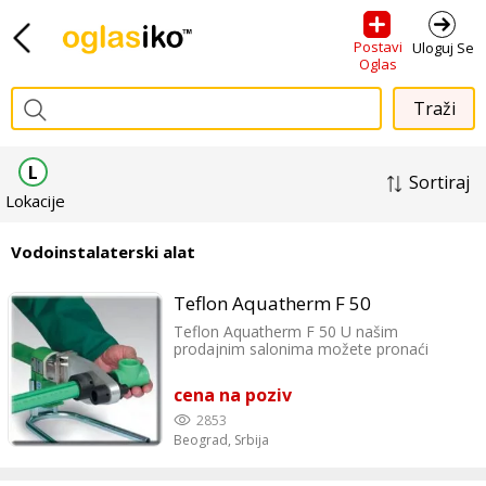
Postavi
Uloguj Se
Oglas
L
Sortiraj
Lokacije
Vodoinstalaterski alat
Teflon Aquatherm F 50
Teflon Aquatherm F 50 U našim
prodajnim salonima možete pronaći
vodovodni materijal renomiranih
proizvođača po povoljnim cenama.
cena na poziv
2853
Beograd,
Srbija