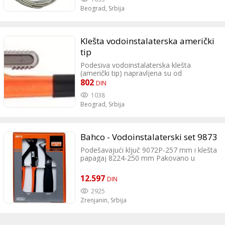
Beograd,
Srbija
Klešta vodoinstalaterska američki
tip
Podesiva vodoinstalaterska klešta
(američki tip) napravljena su od
visokougljeničnog čelika sa
802
DIN
plastificiranom ručkom crne boje. Čeljusti
1038
su od kovanog duktilnog čelika, termički
Beograd,
Srbija
obrađena da bi se oduprla izobličenju ili
lomljenju.
Bahco - Vodoinstalaterski set 9873
Podešavajući ključ 9072P-257 mm i klešta
papagaj 8224-250 mm Pakovano u
kartonskoj ambalaži Podešavajući ključ
9072 P ERGO Ergonomski dizajn sa
12.597
DIN
protivkliznom drškom Poboljšan prilaz u
skučenim prostorima zahvaljujući
2925
zakrivljenim čeljustima pod uglom od 15°
Zrenjanin,
Srbija
Dužina 257mm Crni finiš Maksimalno
otvaranje 33mm Težina 430g Papagaj
klešta 8224 ERGO Ergonomski dizajn