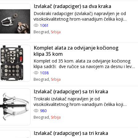
motora: B41XX, B42XX, B52XX, B62XX, B63XX,
Izvlakač (radapciger) sa dva kraka
GB5252S
Dvokraki radapciger (izvlakač) napravljen je od
visokokvalitetnog hrom-vanadijum čelika koji
garantuje dug vek upotrebe. Dizajniran je za
1061
demontažu delova ugrađenih koaksijalno. Odlikuje
Beograd,
Srbija
se specijalno profilisanim krajevima za držanje
kako bi se odvojeni delovi zaštitili od oštećenja.
Komplet alata za odvijanje kočionog
klipa 35 kom
Komplet od 35 kom. alata za odvijanje kočionog
klipa sadrži: dve ručice sa navojem za desnu i levu
ruku, 4 potporne ploče, 24 adaptera, dva
1038
šestougaona ključa (6mm i 7mm), dva probijača
Beograd,
Srbija
(3mm i 5mm) i mazivo.
Izvlakač (radapciger) sa tri kraka
Trokraki izvlakač napravljen je od
visokokvalitetnog hrom-vanadijum čelika koji
garantuje dug vek upotrebe. Specijalni dizajn sa
980
posebno ojačanim krakovima (rukama). Dizajniran
Beograd,
Srbija
je za demontažu koaksijalnih, čvrsto prilegnutih
delova.
Izvlakač (radapciger) sa tri kraka