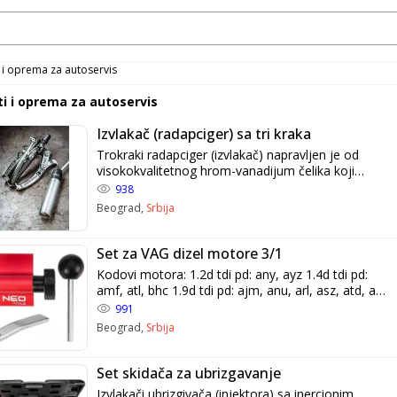
i i oprema za autoservis
ti i oprema za autoservis
Izvlakač (radapciger) sa tri kraka
Trokraki radapciger (izvlakač) napravljen je od
visokokvalitetnog hrom-vanadijum čelika koji
garantuje dug vek upotrebe. Dizajniran je za
938
demontažu delova ugrađenih koaksijalno.
Beograd,
Srbija
Set za VAG dizel motore 3/1
Kodovi motora: 1.2d tdi pd: any, ayz 1.4d tdi pd:
amf, atl, bhc 1.9d tdi pd: ajm, anu, arl, asz, atd, atj,
auy, avb, avf, awx, axr, bsw, btb, bvk OEM brojevi:
991
ford: 310-084/23-058, 310-085/23-059
Beograd,
Srbija
vag:3359/t20102/mp1-301, t10008, t10050
Set skidača za ubrizgavanje
Izvlakači ubrizgivača (injektora) sa inercionim