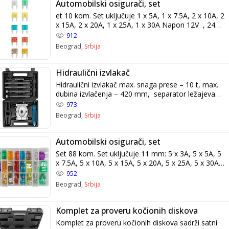
Automobilski osigurači, set
et 10 kom. Set uključuje 1 x 5A, 1 x 7.5A, 2 x 10A, 2
x 15A, 2 x 20A, 1 x 25A, 1 x 30A Napon 12V , 24V
Širina 19 mm Materijal kućišta Polikarbonat Težina
912
0.021 kg
Beograd,
Srbija
Hidraulični izvlakač
Hidraulični izvlakač max. snaga prese – 10 t, max.
dubina izvlačenja – 420 mm, separator ležajeva
od ø75-105 mm.
973
Beograd,
Srbija
Automobilski osigurači, set
Set 88 kom. Set uključuje 11 mm: 5 x 3A, 5 x 5A, 5
x 7.5A, 5 x 10A, 5 x 15A, 5 x 20A, 5 x 25A, 5 x 30A
, 19 mm: 5 x 3A, 5 x 5A, 5 x 7.5A, 5 x 10A, 5 x 15A,
952
5 x 20A, 5 x 25A, 5 x 30A , 29 mm: 1 x 20A, 1 x
Beograd,
Srbija
30A, 1 x 40A, 1 x 50A, 1 x 60A, 1 x 70A, 1 x 80A, 1
x 100A Napon 12V , 24V Širina 11 mm , 19 mm
, 29 mm Materijal kućišta Polikarbonat Težina
Komplet za proveru kočionih diskova
0.28 kg
Komplet za proveru kočionih diskova sadrži satni