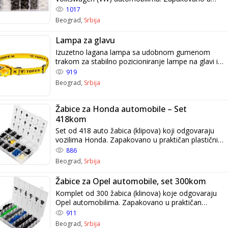
praktičan plastični organizator.
1017
Beograd,
Srbija
Lampa za glavu
Izuzetno lagana lampa sa udobnom gumenom
trakom za stabilno pozicioniranje lampe na glavi ili
kacigi. Lampa je opremljena sa 1 belom LED i 2
919
crvene LED. Ima 4 svetlosne funkcije – bela 100% /
Beograd,
Srbija
50%, crvena 100% i crvena stroboskop. Podesivi
ugao svetlosti. Pokreće je jedna AA baterija
Žabice za Honda automobile – Set
418kom
Set od 418 auto žabica (klipova) koji odgovaraju
vozilima Honda. Zapakovano u praktičan plastični
organizator.
886
Beograd,
Srbija
Žabice za Opel automobile, set 300kom
Komplet od 300 žabica (klinova) koje odgovaraju
Opel automobilima. Zapakovano u praktičan
plastični organizator.
911
Beograd,
Srbija