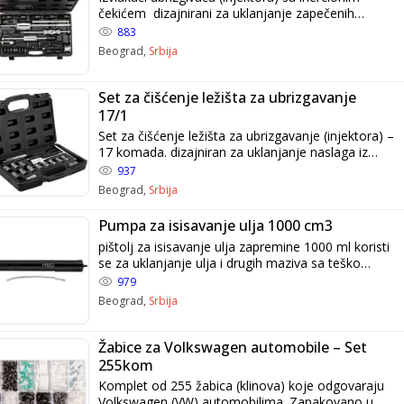
čekićem dizajnirani za uklanjanje zapečenih
ubrizgivača (injektora). Inercijski čekići uključeni u
883
set olakšavaju rad u ograničenom prostoru
Beograd,
Srbija
motora. Komplet je upakovan u kvalitetan kofer. –
Priključnice mlaznica za ubrizgavanje: 25, 27, ,28,
29, 30 x 100 mm
Set za čišćenje ležišta za ubrizgavanje
17/1
Set za čišćenje ležišta za ubrizgavanje (injektora) –
17 komada. dizajniran za uklanjanje naslaga iz
ležišta za ubrizgavanje (injektora), olakšavajući
937
postavljanje injektora u ležište.
Beograd,
Srbija
Pumpa za isisavanje ulja 1000 cm3
pištolj za isisavanje ulja zapremine 1000 ml koristi
se za uklanjanje ulja i drugih maziva sa teško
dostupnih mesta, npr. menjač, pogonske osovine.
979
Koristi se u svim profesionalnim radionicama.
Beograd,
Srbija
Žabice za Volkswagen automobile – Set
255kom
Komplet od 255 žabica (klinova) koje odgovaraju
Volkswagen (VW) automobilima. Zapakovano u