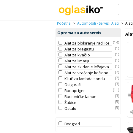
Početna
Automobili - Servis i Alati
Alat
>
>
Oprema za autoservis
Ala
(14)
Alat za blokiranje radilice
(1)
Alat za bregastu
(1)
Alat za kvačilo
(1)
Alat za limariju
(1)
Alat za skidanje ležajeva
(2)
Alat za vraćanje kočionog klipa
(2)
Ključ za lambda sondu
(3)
Osigurači
(11)
Radapciger
(3)
Radioničke lampe
(5)
Žabice
(5)
Ostalo
Beograd