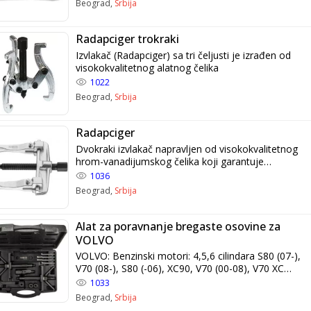
Beograd,
Srbija
dugogodišnji vek rada izvlakača.
Radapciger trokraki
Izvlakač (Radapciger) sa tri čeljusti je izrađen od
visokokvalitetnog alatnog čelika
1022
Beograd,
Srbija
Radapciger
Dvokraki izvlakač napravljen od visokokvalitetnog
hrom-vanadijumskog čelika koji garantuje
dugogodišnju upotrebu. Dizajniran za demontažu
1036
ležajeva, ventilatora, kočionih diskova itd.
Beograd,
Srbija
Opremljen krakovima sa podesivim širenjem
Alat za poravnanje bregaste osovine za
VOLVO
VOLVO: Benzinski motori: 4,5,6 cilindara S80 (07-),
V70 (08-), S80 (-06), XC90, V70 (00-08), V70 XC
(01-)/XC70 (-07), S60, C30, C70 (06-), S40 (04-),
1033
V50, S40 (-04), V40, 850, C70 Coupe (-05), S70,
Beograd,
Srbija
V70 (-00), V70 XC (-00), 960, S90, V90. Kodovi