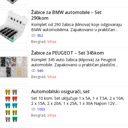
Žabice za BMW automobile – Set
290kom
Komplet od 290 žabica (klinova) koje odgovaraju
BMW automobilima. Zapakovano u praktičan
plastični organizator
952
Beograd,
Srbija
Žabice za PEUGEOT – Set 345kom
Komplet 345 auto žabica (klipova) za Peugeot
automobile. Zapakovano u praktičan plastični
organizator.
949
Beograd,
Srbija
Automobilski osigurači, set
Set 10 kom. Set uključuje 1 x 5A, 1 x 7.5A, 2 x 10A,
2 x 15A, 2 x 20A, 1 x 25A, 1 x 30A Napon 12V
, 24V Širina 11 mm Materijal kućišta Polikarbonat
1003
Težina 0.028 kg
Beograd,
Srbija