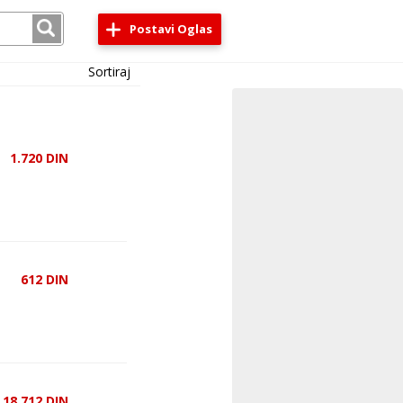
Postavi Oglas
Sortiraj
1.720
DIN
612
DIN
18.712
DIN