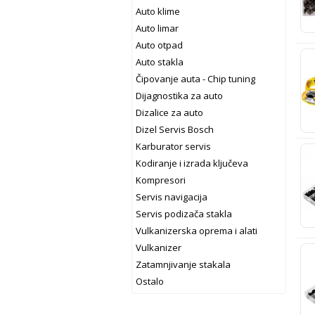
Auto klime
Auto limar
Auto otpad
Auto stakla
Čipovanje auta - Chip tuning
Dijagnostika za auto
Dizalice za auto
Dizel Servis Bosch
Karburator servis
Kodiranje i izrada ključeva
Kompresori
Servis navigacija
Servis podizača stakla
Vulkanizerska oprema i alati
Vulkanizer
Zatamnjivanje stakala
Ostalo