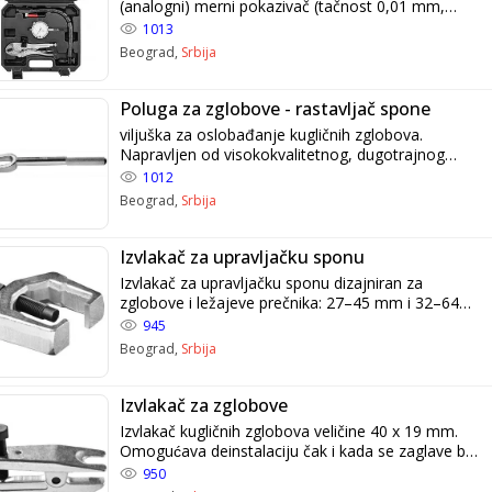
(analogni) merni pokazivač (tačnost 0,01 mm,
domet 10 mm), fleksibilnu ruku sa vijkom za
1013
zaključavanje i stegu za fiksiranje (smrt klešta).
Beograd,
Srbija
Poluga za zglobove - rastavljač spone
viljuška za oslobađanje kugličnih zglobova.
Napravljen od visokokvalitetnog, dugotrajnog
čelika. Ima izrezbaren (hrapav) rukohvat da ne bi
1012
iskliznula iz ruke
Beograd,
Srbija
Izvlakač za upravljačku sponu
Izvlakač za upravljačku sponu dizajniran za
zglobove i ležajeve prečnika: 27–45 mm i 32–64
mm. Napravljen od visokokvalitetnog hrom-
945
vanadijum čelika koji osigurava pouzdanost i
Beograd,
Srbija
trajnost alata za više godina upotrebe.
Izvlakač za zglobove
Izvlakač kugličnih zglobova veličine 40 x 19 mm.
Omogućava deinstalaciju čak i kada se zaglave bez
upotrebe udarnih alata. Napravljen od
950
visokokvalitetnog čelika koji garantuje