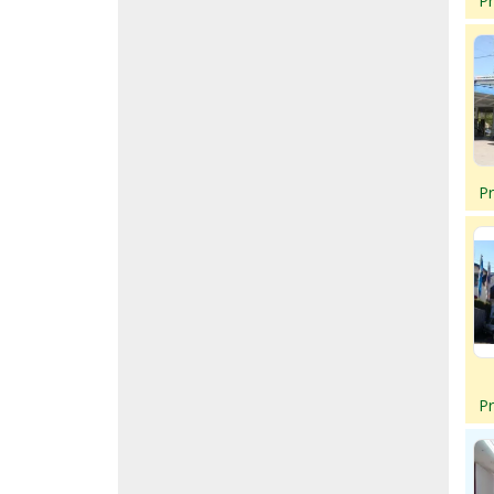
P
P
P