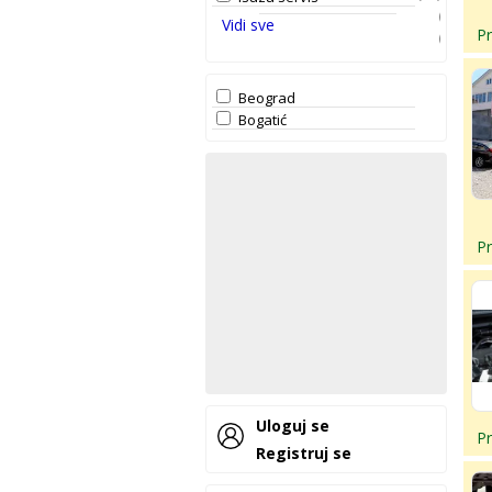
(5)
Jaguar servis
Vidi sve
P
(5)
Jeep servis
(48)
Kia servis
(5)
Lada servis
Beograd
(3)
Lancia servis
Bogatić
(5)
Land rover servis
(5)
Lexus servis
(25)
Mazda servis
(9)
Mercedes servis
(3)
Mini servis
(18)
Mitsubishi servis
P
(82)
Nissan servis
(9)
Opel servis
(119)
Peugeot servis
(28)
Renault servis
(3)
Rover servis
(3)
Saab servis
(20)
Seat servis
(7)
Smart servis
Uloguj se
(8)
Ssangyong servis
P
Registruj se
(16)
Subaru servis
(19)
Suzuki servis