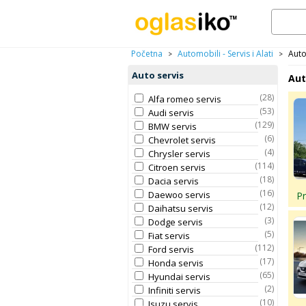
Početna
Automobili - Servis i Alati
Auto
>
>
Auto servis
Aut
(28)
Alfa romeo servis
(53)
Audi servis
(129)
BMW servis
(6)
Chevrolet servis
(4)
Chrysler servis
(114)
Citroen servis
(18)
Dacia servis
(16)
Daewoo servis
P
(12)
Daihatsu servis
(3)
Dodge servis
(5)
Fiat servis
(112)
Ford servis
(17)
Honda servis
(65)
Hyundai servis
(2)
Infiniti servis
(10)
Isuzu servis