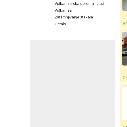
Vulkanizerska oprema i alati
Vulkanizer
Zatamnjivanje stakala
P
Ostalo
P