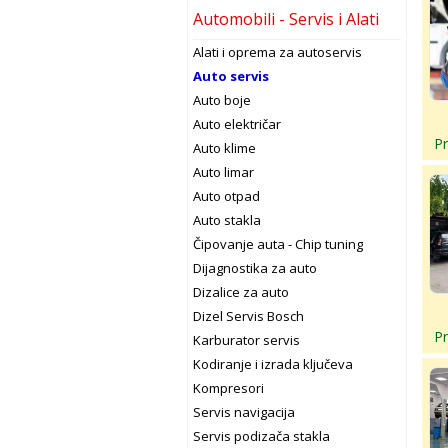
(23)
Škoda servis
Automobili - Servis i Alati
(99)
Toyota servis
(62)
Volkswagen servis
Alati i oprema za autoservis
(4)
Volvo servis
Auto servis
(2)
Zastava servis
Auto boje
(7)
Servis za sva vozila
Auto električar
(2)
Ostalo
P
Auto klime
Auto limar
Auto otpad
Auto stakla
Čipovanje auta - Chip tuning
Dijagnostika za auto
Dizalice za auto
Dizel Servis Bosch
P
Karburator servis
Kodiranje i izrada ključeva
Kompresori
Servis navigacija
Servis podizača stakla