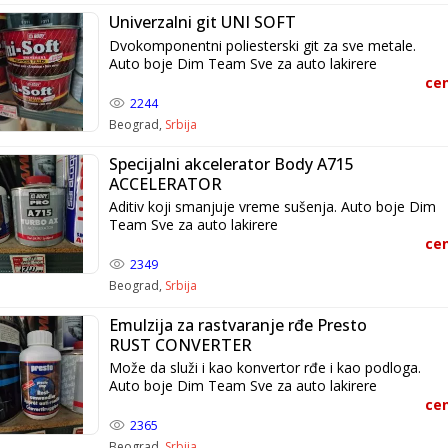
Univerzalni git UNI SOFT
Dvokomponentni poliesterski git za sve metale.
Auto boje Dim Team Sve za auto lakirere
cen
2244
Beograd,
Srbija
Specijalni akcelerator Body A715
ACCELERATOR
Aditiv koji smanjuje vreme sušenja. Auto boje Dim
Team Sve za auto lakirere
cen
2349
Beograd,
Srbija
Emulzija za rastvaranje rđe Presto
RUST CONVERTER
Može da služi i kao konvertor rđe i kao podloga.
Auto boje Dim Team Sve za auto lakirere
cen
2365
Beograd,
Srbija