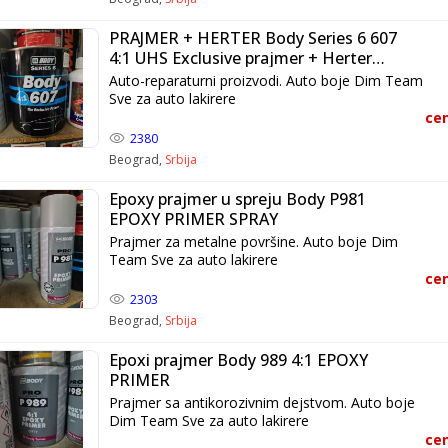
PRAJMER + HERTER Body Series 6 607
4:1 UHS Exclusive prajmer + Herter
Premium 625,
Auto-reparaturni proizvodi. Auto boje Dim Team
Sve za auto lakirere
cen
2380
Beograd,
Srbija
Epoxy prajmer u spreju Body P981
EPOXY PRIMER SPRAY
Prajmer za metalne površine. Auto boje Dim
Team Sve za auto lakirere
cen
2303
Beograd,
Srbija
Epoxi prajmer Body 989 4:1 EPOXY
PRIMER
Prajmer sa antikorozivnim dejstvom. Auto boje
Dim Team Sve za auto lakirere
cen