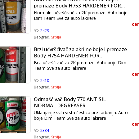
premaze Body H753 HARDENER FOR
TOPCOATS NORMAL
Normalni učvršćivač za 2K premaze. Auto boje
Dim Team Sve za auto lakirere
cen
2423
Beograd,
Srbija
Brzi učvršćivač za akrilne boje i premaze
Body H754 HARDENER FOR
TOPCOATS FAST
Brzi učvršćivač za 2K premaze. Auto boje Dim
Team Sve za auto lakirere
cen
2410
Beograd,
Srbija
Odmašćivač Body 770 ANTISIL
NORMAL DEGREASER
Uklanjanje svih vrsta čestica pre farbanja. Auto
boje Dim Team Sve za auto lakirere
cen
2334
Beograd,
Srbija