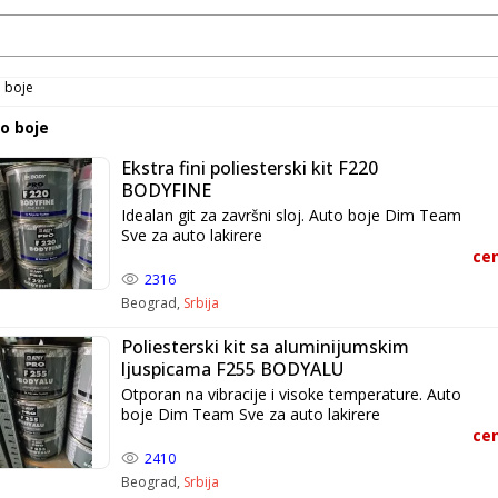
 boje
o boje
Ekstra fini poliesterski kit F220
BODYFINE
Idealan git za završni sloj. Auto boje Dim Team
Sve za auto lakirere
cen
2316
Beograd,
Srbija
Poliesterski kit sa aluminijumskim
ljuspicama F255 BODYALU
Otporan na vibracije i visoke temperature. Auto
boje Dim Team Sve za auto lakirere
cen
2410
Beograd,
Srbija