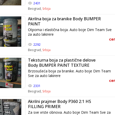
2431
Beograd,
Srbija
Akrilna boja za branike Body BUMPER
PAINT
Otporna i elastična boja. Auto boje Dim Team Sve
za auto lakirere
cen
2292
Beograd,
Srbija
Teksturna boja za plastične delove
Body BUMPER PAINT TEXTURE
Brzosušeća boja za branike. Auto boje Dim Team
Sve za auto lakirere
cen
2331
Beograd,
Srbija
Akrilni prajmer Body P360 2:1 HS
FILLING PRIMER
Za sve vrste obnova. Auto boje Dim Team Sve za