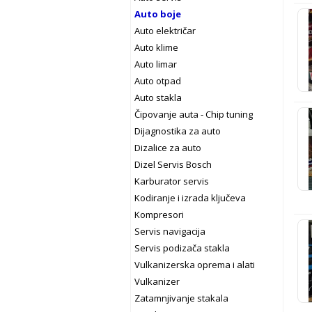
Auto boje
Auto električar
Auto klime
Auto limar
Auto otpad
Auto stakla
Čipovanje auta - Chip tuning
Dijagnostika za auto
Dizalice za auto
Dizel Servis Bosch
Karburator servis
Kodiranje i izrada ključeva
Kompresori
Servis navigacija
Servis podizača stakla
Vulkanizerska oprema i alati
Vulkanizer
Zatamnjivanje stakala