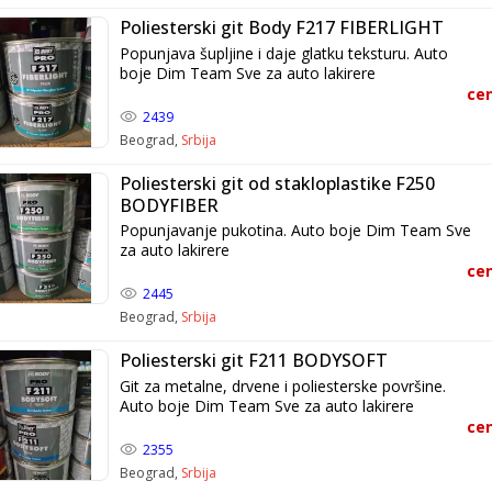
Poliesterski git Body F217 FIBERLIGHT
Popunjava šupljine i daje glatku teksturu. Auto
boje Dim Team Sve za auto lakirere
cen
2439
Beograd,
Srbija
Poliesterski git od stakloplastike F250
BODYFIBER
Popunjavanje pukotina. Auto boje Dim Team Sve
za auto lakirere
cen
2445
Beograd,
Srbija
Poliesterski git F211 BODYSOFT
Git za metalne, drvene i poliesterske površine.
Auto boje Dim Team Sve za auto lakirere
cen
2355
Beograd,
Srbija