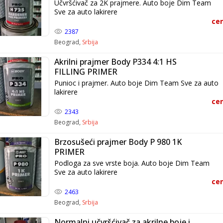
Učvršćivač za 2K prajmere. Auto boje Dim Team
Sve za auto lakirere
cen
2387
Beograd,
Srbija
Akrilni prajmer Body P334 4:1 HS
FILLING PRIMER
Punioc i prajmer. Auto boje Dim Team Sve za auto
lakirere
cen
2343
Beograd,
Srbija
Brzosušeći prajmer Body P 980 1K
PRIMER
Podloga za sve vrste boja. Auto boje Dim Team
Sve za auto lakirere
cen
2463
Beograd,
Srbija
Normalni učvršćivač za akrilne boje i