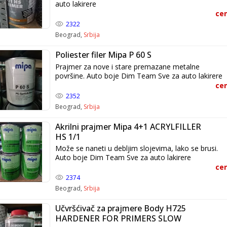
auto lakirere
cen
2322
Beograd,
Srbija
Poliester filer Mipa P 60 S
Prajmer za nove i stare premazane metalne
površine. Auto boje Dim Team Sve za auto lakirere
cen
2352
Beograd,
Srbija
Akrilni prajmer Mipa 4+1 ACRYLFILLER
HS 1/1
Može se naneti u debljim slojevima, lako se brusi.
Auto boje Dim Team Sve za auto lakirere
cen
2374
Beograd,
Srbija
Učvršćivač za prajmere Body H725
HARDENER FOR PRIMERS SLOW