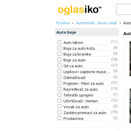
Početna
Automobili - Servis i Alati
Auto
>
>
Auto boje
Aut
(11)
Auto lakovi
(9)
Boja za auto kožu
(9)
Boja za branike
(34)
Boje za auto
(27)
Git za auto
(9)
Lepkovi i zaptivne mase za auto
(2)
Odmašćivači
(31)
Prajmeri - Fileri za auto
(13)
Razređivač za auto
(1)
Tehnički sprejevi
(12)
Učvršćivači - Herteri
(2)
Vosak za auto
(15)
Zastitni premazi za auto
(2)
Prodavnice