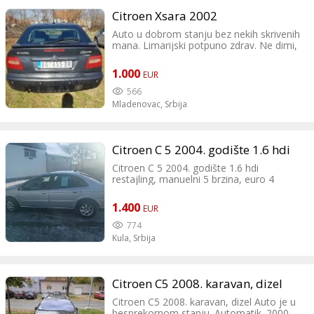
Citroen Xsara 2002
Auto u dobrom stanju bez nekih skrivenih
mana. Limarijski potpuno zdrav. Ne dimi,
ne duva. Što je za VW Golf 2 to je ovaj
model za Citroen. Prodajem ga jer sam
1.000
EUR
star i slabo vozim.
566
Mladenovac,
Srbija
Citroen C 5 2004. godište 1.6 hdi
Citroen C 5 2004. godište 1.6 hdi
restajling, manuelni 5 brzina, euro 4
Prešao 273000 km Registrovan do
15.12.26. domaće tablice, Alu felne,
1.400
EUR
Automatsko zakljucavanje, Automatska
klima, ima dva ključa. Turbina uradjena
774
pre 20 000 km jos je pod garancijom. Mali
Kula,
Srbija
servis uradjen u oktobru 2025. Motor
odlican ne trosi ulje. Hidraulika
besprekorna, ne troši ulje. Karoserija sa
manjim oštećenjima na prednjem braniku.
Citroen C5 2008. karavan, dizel
Sve u svemu, auto bez početnog
Citroen C5 2008. karavan, dizel Auto je u
ulaganja, u voznom stanju. Cena: 1400€
besprekornom stanju. Automatik. 2000
nije fixna Dragana, Crvenka/Kula