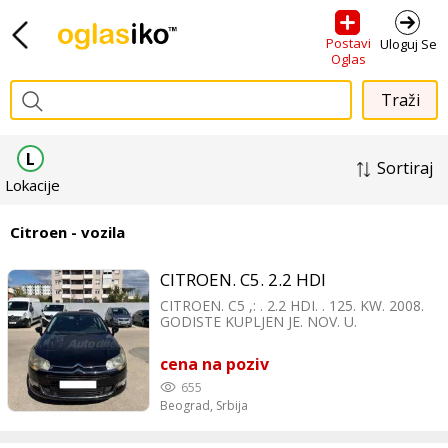
Postavi
Uloguj Se
Oglas
L
Sortiraj
Lokacije
Citroen - vozila
CITROEN. C5. 2.2 HDI
CITROEN. C5 ,: . 2.2 HDI. . 125. KW. 2008.
GODISTE KUPLJEN JE. NOV. U.
OVLASCENOM SERVISU URADJENI. MALI.
I VELIKI SERVIS : KONTAKT. MIKAN :
cena na poziv
TELEFON. +38269284170 VIBER.
+38269284170. WhatsApp.
655
+38269284170.
Beograd,
Srbija