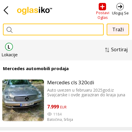
Postavi
Uloguj Se
Oglas
L
Sortiraj
Lokacije
Mercedes automobili prodaja
Mercedes cls 320cdi
Auto uvezen u februaru 2025god.iz
Svajcarske i ovde garaziran do kraja juna
kada sam ga ocarinio i registrovao.Auto
licno moj i na točkovima stigao iz
7.999
EUR
CH.Prava km,nove felne original stavljene
od Mercedes cls sa gumama,nov hladnjak
1184
stavljen,menjac extra,klima nova-ledi.
Batočina,
Srbija
Motor extra,limarijski fabrički kao nov
......Bogat paket opreme. Potrosnja dizela