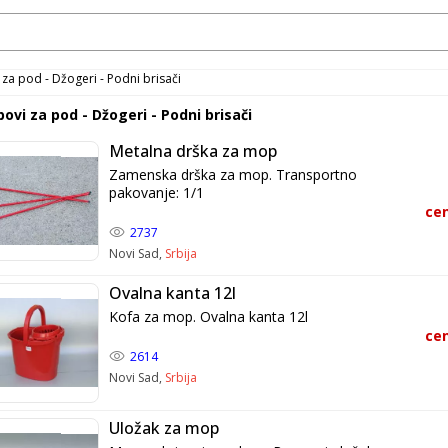
za pod - Džogeri - Podni brisači
ovi za pod - Džogeri - Podni brisači
Metalna drška za mop
Zamenska drška za mop. Transportno
pakovanje: 1/1
cen
2737
Novi Sad,
Srbija
Ovalna kanta 12l
Kofa za mop. Ovalna kanta 12l
cen
2614
Novi Sad,
Srbija
Uložak za mop