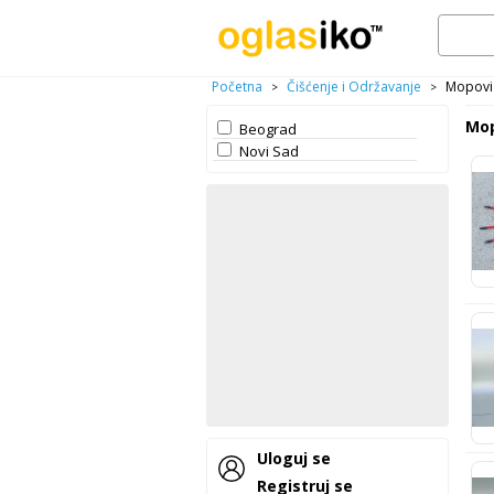
Početna
Čišćenje i Održavanje
Mopovi 
>
>
Mop
Beograd
Novi Sad
Uloguj se
Registruj se