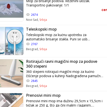
Mop za brisanje podova. Rezervni uložak.
Transportno pakovanje: 1/1
cen
2674
Novi Sad,
Srbija
Teleskopski mop
Teleskopski mop za kućnu upotrebu za
automatsko brisanje stakla. Puni se usb
kablom,punjenje 3 sata,sati rada(1.5). Težina 920
2767
gr,snaga 10 w. Multifunkcionalno čišćenje:Može se
Beograd,
Srbija
koristiti na pločicama, drvenim
podovima,staklenim prozorima,plafonima. Takođe
se može koristiti i za pranje automobila. Lagan sa
Rotirajući ravni magični mop za podove
okretnom i teleskopskopskom drškom:Slobodno
360 stepeni
za 180 stepeni,sa lakoćom se okreće oko uglova i
360 stepeni rotirajući magični mop za kućno
nameštaja. 360 stepeni rotirajući dizajn. Lako
čišćenje podova u kuhinji Nadograđena pamučna
manevrisanje:Prekidač sa jednim dugmetom na
glava dolazi sa tečnošću za čišćenje i
2845
ručki,bez operacija savijanja.
komponentama silikonskog ulja,koje lako mogu
Beograd,
Srbija
da uklone tvrdokorne mrlje Rastvor za čišćenje je
suv, nije tečan
Prenosivi mini mop
Prenosivi mini mop ima dužinu 29,5cm x 15,5cm i
težak je 250 g, što ga čini malim i laganim.