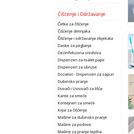
Čišćenje i Održavanje
Četke za čišćenje
Čišćenje dimnjaka
Čišćenje i održavanje objekata
Daske za peglanje
Dezinfekciona sredstva
Dispenzeri za toalet papir
Dispenzeri za ubruse
Dozatori - Dispenzeri za sapun
Dubinsko pranje
Duvači i Usisivači za lišće
Kante za smeće
Kontejneri za smeće
Krpe za čišćenje
Mašine za dubinsko pranje
Mašine za podove
Mašine za pranje tepiha