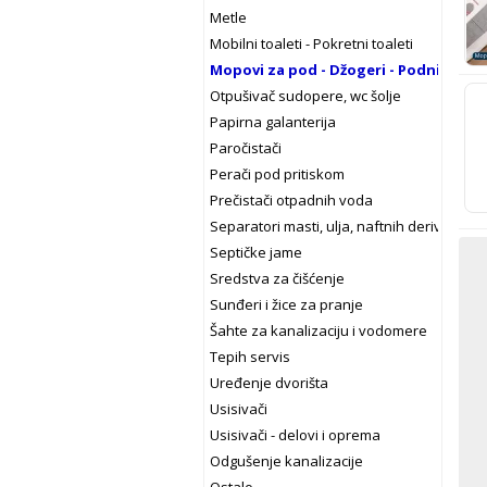
Metle
Mobilni toaleti - Pokretni toaleti
Mopovi za pod - Džogeri - Podni brisač
Otpušivač sudopere, wc šolje
Papirna galanterija
Paročistači
Perači pod pritiskom
Prečistači otpadnih voda
Separatori masti, ulja, naftnih derivata
Septičke jame
Sredstva za čišćenje
Sunđeri i žice za pranje
Šahte za kanalizaciju i vodomere
Tepih servis
Uređenje dvorišta
Usisivači
Usisivači - delovi i oprema
Odgušenje kanalizacije