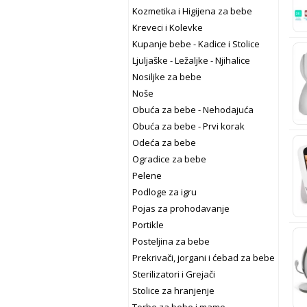
Kozmetika i Higijena za bebe
Kreveci i Kolevke
Kupanje bebe - Kadice i Stolice
Ljuljaške - Ležaljke - Njihalice
Nosiljke za bebe
Noše
Obuća za bebe - Nehodajuća
Obuća za bebe - Prvi korak
Odeća za bebe
Ogradice za bebe
Pelene
Podloge za igru
Pojas za prohodavanje
Portikle
Posteljina za bebe
Prekrivači, jorgani i ćebad za bebe
Sterilizatori i Grejači
Stolice za hranjenje