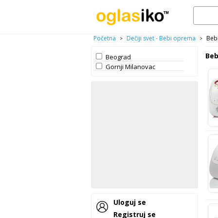
Početna
Dečiji svet - Bebi oprema
Beb
>
>
Beb
Beograd
Gornji Milanovac
Uloguj se
Registruj se