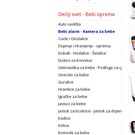
Dečiji svet - Bebi oprema
Auto sedišta
Bebi alarm - Kamera za bebe
Cucle i Glodalice
Dojenje i Hranjenje - oprema
Dubak - Hodalice - Šetalice
Dušeci za krevetac
Gimnastika za bebe - Podloge za igru
Gnezdo za bebe
Guralice
Hranilice za bebe
Igračke za bebe
Jastuci za bebe
Jastuk za trudnice - Jastuk za dojenje
Kadice
Kolica
Komode za bebe