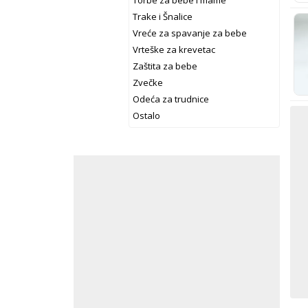
Torbe za bebe i mame
Trake i Šnalice
Vreće za spavanje za bebe
Vrteške za krevetac
Zaštita za bebe
Zvečke
Odeća za trudnice
Ostalo