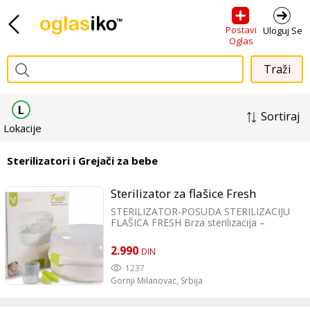
Postavi
Uloguj Se
Oglas
L
Sortiraj
Lokacije
Sterilizatori i Grejači za bebe
Sterilizator za flašice Fresh
STERILIZATOR-POSUDA STERILIZACIJU
FLAŠICA FRESH Brza sterilizacija –
maksimalno do 8 minuta Do 5 flašica i
pribor Pogodno za flašice do 15,5 cm
2.990
DIN
visine Pogodno za bilo koju mikrotalasnu
snagu 750W ili više Kompaktan i lagan –
1237
idealan za putovanja Veličina: prečnik
Gornji Milanovac,
Srbija
28cm; visina 18cm