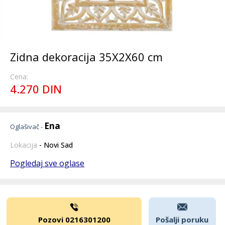
Zidna dekoracija 35X2X60 cm
Cena:
4.270 DIN
Ena
Oglašivač -
Lokacija
- Novi Sad
Pogledaj sve oglase
Pozovi 0216301200
Pošalji poruku