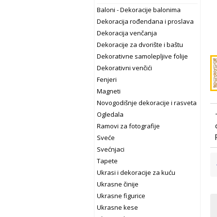
Baloni - Dekoracije balonima
Dekoracija rođendana i proslava
Dekoracija venčanja
Dekoracije za dvorište i baštu
Dekorativne samolepljive folije
Dekorativni venčići
Fenjeri
Magneti
Novogodišnje dekoracije i rasveta
Ogledala
Ramovi za fotografije
Sveće
Svećnjaci
Tapete
Ukrasi i dekoracije za kuću
Ukrasne činije
Ukrasne figurice
Ukrasne kese