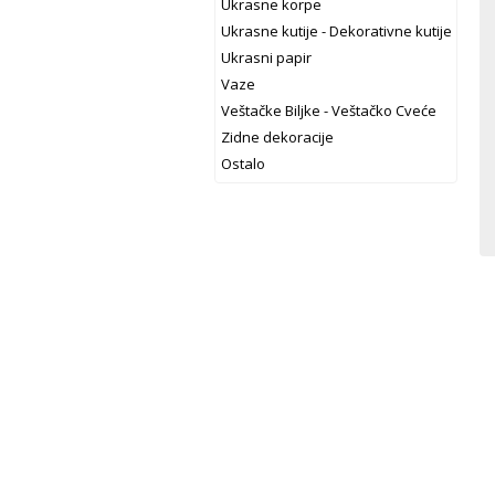
Ukrasne korpe
Ukrasne kutije - Dekorativne kutije
Ukrasni papir
Vaze
Veštačke Biljke - Veštačko Cveće
Zidne dekoracije
Ostalo