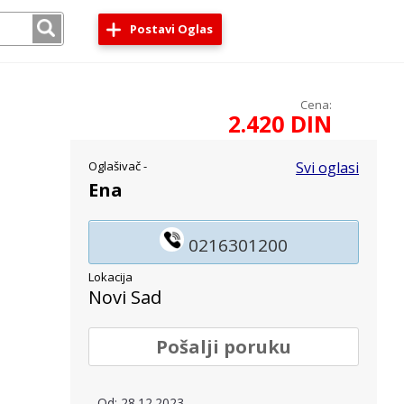
Postavi Oglas
Cena:
2.420 DIN
Oglašivač -
Svi oglasi
Ena
0216301200
Lokacija
Novi Sad
Pošalji poruku
Od: 28.12.2023.