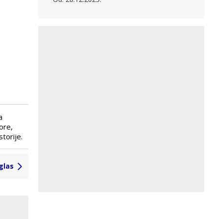
a
ore,
torije.
glas