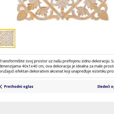
Transformišite svoj prostor uz našu prefinjenu zidnu dekoraciju. S
dimenzijama 40x1x40 cm, ova dekoracija je idealna za male prost
pružajući efektan dekorativni akcenat koji unapređuje estetiku pros
Prethodni oglas
Sledeći o