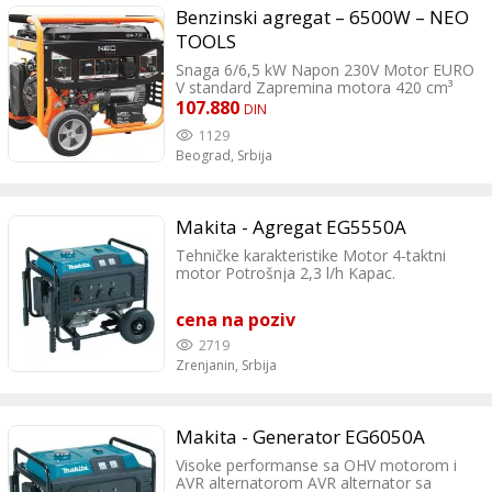
Benzinski agregat – 6500W – NEO
TOOLS
Snaga 6/6,5 kW Napon 230V Motor EURO
V standard Zapremina motora 420 cm³
Zapremina rezervoara 25L Težina 85 kg
107.880
DIN
Buka 97 dB
1129
Beograd,
Srbija
Makita - Agregat EG5550A
Tehničke karakteristike Motor 4-taktni
motor Potrošnja 2,3 l/h Kapac.
rezervoаra zа gorivo 25 l AC izlaz 50 Hz;
5,0 kVa Max. AC izlaz VA 50 Hz; 5,5 kVa
cena na poziv
Dimenzije (D x Š x V) 680 x 550 x 550 mm
Težina 98,5 kg Visoke performanse sa
2719
OHV motorom i AVR alternatorom AVR
Zrenjanin,
Srbija
alternator sa visokim performansama:
AVR je polutalasni fazno kontrolisani
tiristor tipa automatskog regulatora
napona (AVR) i sačinjava deo pobudnog
Makita - Generator EG6050A
sistema Ekstremna pouzdanost i
Visoke performanse sa OHV motorom i
izdržljivost postiže se sa izdržljivim OHV
AVR alternatorom AVR alternator sa
motorom Ekstremno lako održavanje