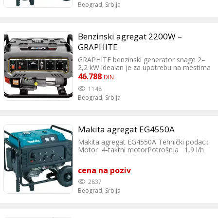
doo Lazarevački drum 11, Beograd Tel:
Beograd,
Srbija
0642589066
Benzinski agregat 2200W –
GRAPHITE
GRAPHITE benzinski generator snage 2–
2,2 kW idealan je za upotrebu na mestima
gde nema stalnog pristupa električnoj
46.788
DIN
mreži. Pokreće ga četvorotaktni motor
1148
snage 4,8 kW (6,5 KS), a pokretanje se
Beograd,
Srbija
vrši pomoću ručnog starter kabla.
Omogućava napajanje različitih električnih
uređaja i alata, dok AVR
sistem obezbeđuje stabilan napon i
Makita agregat EG4550A
zaštitu od preopterećenja.
Makita agregat EG4550A Tehnički podaci:
Motor 4-taktni motorPotrošnja 1,9 l/h
Kapac. rezervoаra zа gorivo 25 l AC
izlaz 50 Hz; 4,0 kVa Max. AC izlaz VA 50
cena na poziv
Hz; 4,5 kVa Dimenzije (D x Š x V) 680 x
550 x 550 mm Težina 95,5 kg Sterus
2837
doo Lazarevački drum 11, Beograd Tel:
Beograd,
Srbija
0642589066