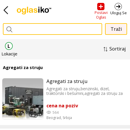
Postavi
Uloguj Se
Oglas
L
Sortiraj
Lokacije
Agregati za struju
Agregati za struju
Agregati za struju,benzinski, dizel,
traktorski i bešumni,agregati za struju za
sve namene Proizvođači Fogo-
Poljska,.Uvoz garancija,servis. Agregati za
cena na poziv
kućnu upotrebu,profesionalnu
uptrebu.Pogonski motori benzinski,
564
PROLEĆNA AKCIJA Fogo agregati na
Beograd,
Srbija
popustu.Pogonski Motori
Honda,Mitsubishi,Rato. FOGO F3001