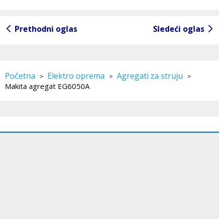
Prethodni oglas
Sledeći oglas
Početna
Elektro oprema
Agregati za struju
>
>
>
Makita agregat EG6050A