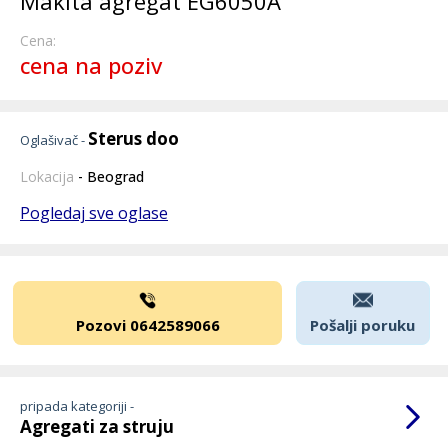
Makita agregat EG6050A
Cena:
cena na poziv
Sterus doo
Oglašivač -
Lokacija
- Beograd
Pogledaj sve oglase
Pozovi 0642589066
Pošalji poruku
pripada kategoriji -
Agregati za struju