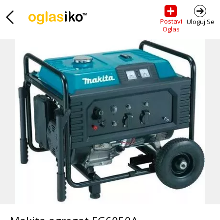
Postavi
Uloguj Se
Oglas