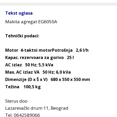
Tekst oglasa
Makita agregat EG6050A
Tehnički podaci:
Motor 4-taktni motorPotrošnja 2,6 l/h
Kapac. rezervoаra zа gorivo 25 l
AC izlaz 50 Hz; 5,5 kVa
Max. AC izlaz VA 50 Hz; 6,0 kVa
Dimenzije (D x Š x V) 680 x 550 x 550 mm
Težina 100,5 kg
Sterus doo
Lazarevački drum 11, Beograd
Tel: 0642589066