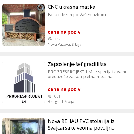
CNC ukrasna maska
Boja i dezen po Vašem izboru.
cena na poziv
322
Nova Pazova,
Srbija
Zaposlenje-šef gradilišta
PROGRESPROJEKT LM je specijalizovano
preduzeće za kompletna metalna
konstrukciona rešenja, projektovanje i
izradu bravarskih proizvoda, pretežno za
cena na poziv
potrebe građevinskog i industrijskog
sektora. Naš cilj je da budemo
601
prepoznatljivo preduzeće u oblasti
Beograd,
Srbija
realizacije multidisciplinarnog inženjeringa
i najsloženijih tehničkih rešenja. Gradimo
stabilnost. Oblikujemo budućnost. Zbog
proširenja obima posla preduzeće
Nova REHAU PVC stolarija iz
PROGRESPROJEKT LM raspisuje konkurs
Svajcarsake veoma povoljno
za radno mesto šef gradilišta za oblast
građevinskih konstrukcija. OPIS POSLA