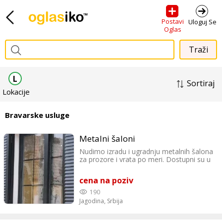
Postavi
Uloguj Se
Oglas
L
Sortiraj
Lokacije
Bravarske usluge
Metalni šaloni
Nudimo izradu i ugradnju metalnih šalona
za prozore i vrata po meri. Dostupni su u
širokom izboru boja prema RAL karti i
pružaju dodatnu zaštitu i sigurnost Vašem
cena na poziv
objektu.
190
Jagodina,
Srbija