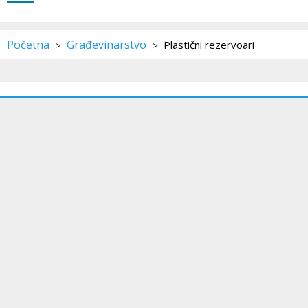
Početna
Građevinarstvo
Plastični rezervoari
>
>