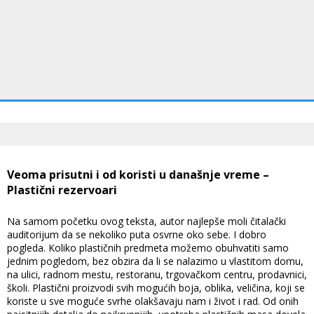
Veoma prisutni i od koristi u današnje vreme –
Plastični rezervoari
Na samom početku ovog teksta, autor najlepše moli čitalački
auditorijum da se nekoliko puta osvrne oko sebe. I dobro
pogleda. Koliko plastičnih predmeta možemo obuhvatiti samo
jednim pogledom, bez obzira da li se nalazimo u vlastitom domu,
na ulici, radnom mestu, restoranu, trgovačkom centru, prodavnici,
školi. Plastični proizvodi svih mogućih boja, oblika, veličina, koji se
koriste u sve moguće svrhe olakšavaju nam i život i rad. Od onih