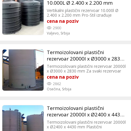
10.000L Ø 2.400 x 2.200 mm
Vertikalni plastični rezervoar 10.000l Ø
2.400 x 2.200 mm Pro-Stil izrađuje
vertikalne plastične rezervoare od PEHD
cena na poziv
koji su postojani na temperaturama od
2900
-30°C do +60°C, a vertikalni rezervoari od
Valjevo,
Srbija
PP na temperaturama od -10°C do
+100°C. Pro-Stil Suvoborska 64 - Valjevo
Termoizolovani plastični
rezervoar 20000l x Ø3000 x 2830
mm
Termoizolovani plastični rezervoar 20000l
x Ø3000 x 2830 mm Za svaki rezervoar
koji je termoizolovan vrši se statički
cena na poziv
proračun rezervoara na osnovu zahteva
2862
korisnika u vidu zapremine i namene
Osečina,
Srbija
rezervoara. Izrada termoizolovanih
rezervoara se vrši isključivo na osnovu
porudzbina.
Termoizolovani plastični
rezervoar 20000l x Ø2400 x 4430
mm
Termoizolovani plastični rezervoar 20000l
x Ø2400 x 4430 mm Plastični