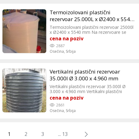
karakteristike termičke izolacije dug vek
trajanja – preko 50 godina
Termoizolovani plastični
rezervoar 25.000L x Ø2400 x 5540
mm
Termoizolovani plastični rezervoar 25000l
x Ø2400 x 5540 mm Na rezervoare se
standardno postavljaju priključci po
cena na poziv
zahtevu kupca i revizioni otvor. Dodatno
2887
je moguće ugraditi: detektor cerenja, uške
Osečina,
Srbija
za prenos, stope, mehanički nivokaz sa
koturačom, penjalice, merdevine, plovak…
Vertikalni plastični rezervoar
35.000l Ø 3.000 x 4.960 mm
Vertikalni plastični rezervoar 35.000l Ø
3.000 x 4.960 mm Vertikalni plastični
rezervoari su idealni za skladištenje pijaće
cena na poziv
i tehničke vode. Takođe svoju primenu
2861
nalaze i u skladištanju naftnih derivata ili
Osečina,
Srbija
hemikalija. Veoma su otporni na uticaj
spoljašnje sredine i dugog su veka
trajanja.
1
2
3
... 13