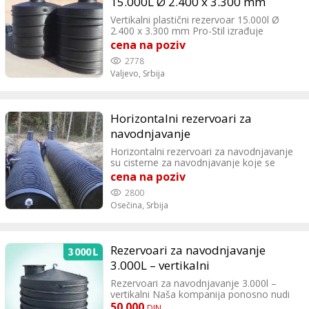
15.000L Ø 2.400 x 3.300 mm
Vertikalni plastični rezervoar 15.000l Ø
2.400 x 3.300 mm Pro-Stil izrađuje
vertikalne plastične rezervoare od PEHD
cena na poziv
koji su postojani na temperaturama od
2778
-30°C do +60°C, a vertikalni rezervoari od
Valjevo,
Srbija
PP na temperaturama od -10°C do
+100°C. Pro-Stil Suvoborska 64 - Valjevo
Horizontalni rezervoari za
navodnjavanje
Horizontalni rezervoari za navodnjavanje
su cisterne za navodnjavanje koje se
mogu ukopati u zemlju ili nalaziti na
cena na poziv
pokretnoj prikolici kada je potrebno vodu
2800
transportovati do voćnjaka. Maksimalni
Osečina,
Srbija
dozvoljeni nadsloj zemlje iznad temena
cisterne je 500mm. Ukoliko je nadsloj veći
neophodno je uraditi cisternu sa
profilisanim ojačanim zidom.
Rezervoari za navodnjavanje
3.000L – vertikalni
Rezervoari za navodnjavanje 3.000l –
vertikalni Naša kompanija ponosno nudi
širok spektar vrhunskih rezervoara za
50.000
DIN