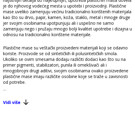
najsitnijih detalja do najkrupnijih, upotreba plastičnih masa dovela
je do njihovog vodećeg mesta u upotebi i proizvodnji. Plastične
mase uveliko zamenjuju većinu tradicionalno korištenih materijala
kao što su drvo, papir, kamen, koža, staklo, metal i mnoge druge
jer svojim osobinama upotpunjuju ali i uspešno ne samo
zamenjuju nego i pružaju mnogo bolji kvalitet upotrebe i dizajna u
odnosu na tradicionalno korištene materijale.
Plastične mase su veštački proizvedeni materijali koji se odavno
koriste. Proizvode se od sintetičkih ili polusintetičkih smola.
Ukoliko se ovim smesama dodaju različiti dodaci kao što su na
primer pigmenti, stabilizatori, punila ili omekšivači ali i
mnogobrojni drugi aditivi, svojim osobinama ovako proizvedene
plastične mase imaju različite osobine koje se traže u zavisnosti
od potrebe.
Plastične mase se relativno lako proizvode i nisu preterano skupe
ni kada je njihova proizvodnja u pitanju ali ni kao finalni proizvodi.
Vidi više
Mnogo je razloga zašto su baš plastične mase zauzele primat u
većini područja ljudskog delovanja, životu i radu. Plastične mase
su lake, izdržljive, jednostavne za oblikovanje i fleksibilne, ne
reaguju sa sadržajem ukoliko je u pitanju ambalaža,
vodonepropusne su i spisak odličnih osobina plastičnih materijala