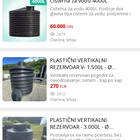
Cisterna za vodu 4000L
Cisterna za vodu 4000L Postoje dva
glavna tipa cisterni za vodu: podzemne i
nadzemne. Podzemne cisterne za vodu
su one koje su smeštene ispod zemlje i
60.000
DIN
najčešće se koriste za dugotrajno
skladištenje vode. Nadzemne cisterna su
2879
one koje se nalaze na površini zemlje i
Osečina,
Srbija
najčešće se koriste za kratkotrajno
skladištenje vode.
PLASTIČNI VERTIKALNI
REZERVOAR V- 1.500L - Ø
1200x1350
Vertikalni rezervoari pogodni za
navodnjavanje, sistem - kap po kap.
Rezervoari su u potpunosti bezbedni po
270
EUR
čoveka i njegovu okolinu. VRŠIMO
2812
PREVOZ DO ADRESE KUPCA!
Osečina,
Srbija
PLASTIČNI VERTIKALNI
REZERVOAR - 3.000L - Ø
1600x1500
Postavlja se na ravnu površinu, bez
izbočina i nagiba. Oko rezervora se