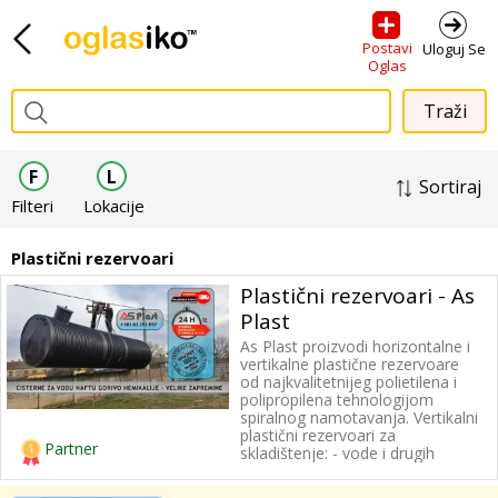
Postavi
Uloguj Se
Oglas
F
L
Sortiraj
Filteri
Lokacije
Plastični rezervoari
Plastični rezervoari - As
Plast
As Plast proizvodi horizontalne i
vertikalne plastične rezervoare
od najkvalitetnijeg polietilena i
polipropilena tehnologijom
spiralnog namotavanja. Vertikalni
plastični rezervoari za
Partner
skladištenje: - vode i drugih
tečnosti - tečnog đubriva -
otpadnog biljnog ulja -