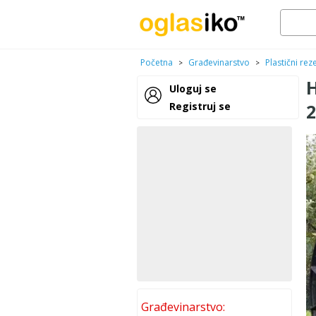
Početna
Građevinarstvo
Plastični rez
>
>
Uloguj se
Registruj se
2
Građevinarstvo: