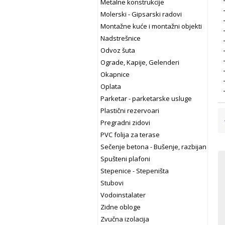
Metalne konstrukcije
Molerski - Gipsarski radovi
Montažne kuće i montažni objekti
Nadstrešnice
Odvoz šuta
Ograde, Kapije, Gelenderi
Okapnice
Oplata
Parketar - parketarske usluge
Plastični rezervoari
Pregradni zidovi
PVC folija za terase
Sečenje betona - Bušenje, razbijanje be
Spušteni plafoni
Stepenice - Stepeništa
Stubovi
Vodoinstalater
Zidne obloge
Zvučna izolacija