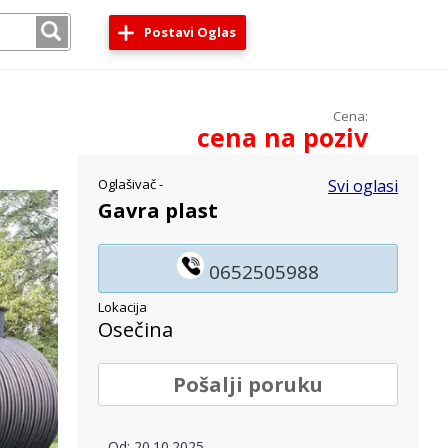
Postavi Oglas
Ø
Cena:
cena na poziv
Oglašivač -
Svi oglasi
Gavra plast
0652505988
Lokacija
Osečina
Pošalji poruku
Od: 20.10.2025.