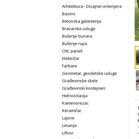
Arhitektura - Dizajner enterijera
Bazeni
Betonska galanterija
Bravarske usluge
Bušenje bunara
Bušenje rupa
CNC paneli
Električar
Farbare
Geometar, geodetske usluge
Građevinske skele
Građevinski kontejneri
Hidroizolacija
Kamenorezac
Keramičar
Lajsne
Limarija
Liftovi