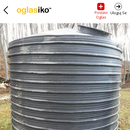
Postavi
Uloguj Se
Oglas