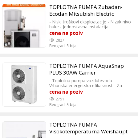
TOPLOTNA PUMPA Zubadan-
Ecodan Mitsubishi Electric
- Niski troškovi eksploatacije - Nizak nivo
buke - Jednostavna instalacija i
održavanje - Stabilnost i pouzdanost bez
cena na poziv
elektro grejača Klima M Bulevar Despota
2827
Stefana 109a - Beograd - Palilula 011
Beograd,
Srbija
3292283; 011 2084650; Radno vreme
Pon-Pet: 8:00-16:00 Vikendom: ne radimo
TOPLOTNA PUMPA AquaSnap
PLUS 30AW Carrier
- Toplotna pumpa vazduh/voda -
Vrhunska energetska efikasnost - Za
stambene i poslovne objekte - Pumpa
cena na poziv
poslednje generacije Napredna
2751
tehnologija Carrier toplotnih pumpi:
Beograd,
Srbija
Lemljeni pločasti izmenjivač toplote:
Visoka efikasnost, sa antikorozivnim
dejstvom zaštite. Ventil za modulaciju
impulsa: Elektronski optimizuje protok
TOPLOTNA PUMPA
rashladnog sredstva. Dvostruki rotacioni
kompresor: motor za savršeno balansiran
Visokotemperaturna Weishaupt
rad. Motor ventilatora:Bez četkica i bez