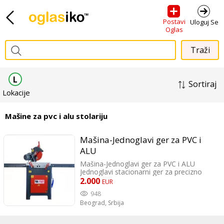
Postavi
Uloguj Se
Oglas
L
Sortiraj
Lokacije
Mašine za pvc i alu stolariju
Mašina-Jednoglavi ger za PVC i
ALU
Mašina-Jednoglavi ger za PVC i ALU
Jednoglavi stacionarni ger za precizno
sečenje aluminijumskih i pvc profila
2.000
EUR
Mašina na čeličnom, orman postolju
948
(ukupne težine 110 kg ) sa dve merne
Beograd,
Srbija
staze ( levi i desni prihvatni stol sa
valjcima dužine 3 m ) i pneumatskim
držačima radnog komada ( 6-8 Bar-a )