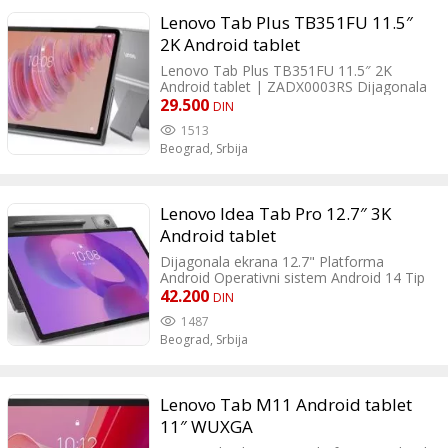
grafički procesor Mali-G52 Opis grafike
Lenovo Tab Plus TB351FU 11.5″
Max GPU Frequency: 1.0GHz Max Display
Resolution: 2520x1080 Video Encoding:
2K Android tablet
H.264, H.265 / HEVC Video Encoding FPS:
Lenovo Tab Plus TB351FU 11.5″ 2K
2K 30 fps, 1080P 60fps Video Playback:
Android tablet | ZADX0003RS Dijagonala
H.264, H.265 / HEVC, VP-9 Video Playback
ekrana 11.5" Platforma Android
FPS: 2K 30 fps, 1080P 60fps
29.500
DIN
Operativni sistem Android 14 Tip ekrana
1513
IPS Rezolucija 1200x2000 Opis ekrana IPS
Beograd,
Srbija
400nits, 72% NTSC, 90Hz, Touch Brzina
procesora 2x2.2GHz A76 i 6x2.0GHz A55
Broj jezgara Osam jezgara CPU -
procesor MediaTek Helio G99 GPU -
Lenovo Idea Tab Pro 12.7″ 3K
grafički procesor ARM Mali-G57 MC2
RAM memorija 8GB Interna memorija
Android tablet
128GB Proširenje memorije MicroSD do
Dijagonala ekrana 12.7" Platforma
1TB Kamera Prednja/Zadnja Opis kamere
Android Operativni sistem Android 14 Tip
8.0/8.0MP
ekrana LTPS Rezolucija 2944x1840 Opis
42.200
DIN
ekrana 400nits, Glossy, 144Hz, Touch -
1487
In-cell, 10-point Multi-touch Brzina
Beograd,
Srbija
procesora 1xA715 3.35GHz+3xA715
3.2GH Broj jezgara Osam jezgara CPU -
procesor MediaTek Dimensity 8300 GPU -
grafički procesor ARM G615 MC5 RAM
Lenovo Tab M11 Android tablet
memorija 8GB Interna memorija 256GB
Proširenje memorije MicroSD do 1TB
11″ WUXGA
Kamera Prednja/Zadnja