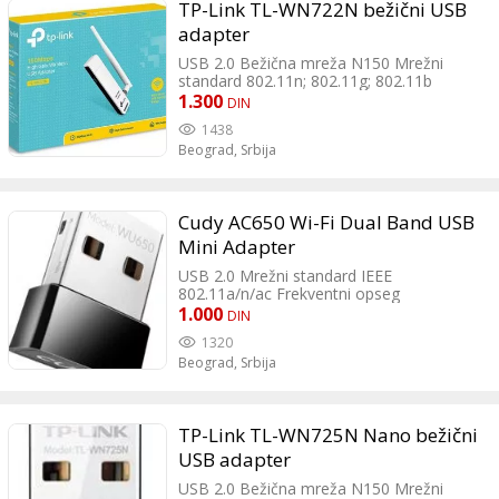
TP-Link TL-WN722N bežični USB
adapter
USB 2.0 Bežična mreža N150 Mrežni
standard 802.11n; 802.11g; 802.11b
Frekventni opseg 2.4GHz Antena
1.300
DIN
Spoljašnja Broj antena 1 Enkripcija WPA;
1438
WPA2; WEP; 64-bit WEP; 128-bit WEP LED
Beograd,
Srbija
indikatori Link; Aktivnost Tasteri WPS
Podržani operativni sistemi Windows
Dimenzije 93.5 x 26 x 11mm
Cudy AC650 Wi-Fi Dual Band USB
Mini Adapter
USB 2.0 Mrežni standard IEEE
802.11a/n/ac Frekventni opseg
2.4GHz/5GHz Antena Interna Enkripcija
1.000
DIN
WPA; WPA2; WEP; WPA2-PSK; WPA-PSK
1320
Ostale karakteristike Raspon radne
Beograd,
Srbija
temperature (T-T)0 - 40 °C Dozvoljeni
raspon temperatura za skladištenje -40 -
70 °C Radni opseg vlažnosti 10 - 90%
Dozvoljena relativna vlažnost vazduha
TP-Link TL-WN725N Nano bežični
(min-maks.) 5 - 90% Nivo dobitka antene
(maks.) 2dBi Podržani operativni sistemi
USB adapter
Windows; Mac OS X Dimenzije
USB 2.0 Bežična mreža N150 Mrežni
20x15.8mm Masa 8gr