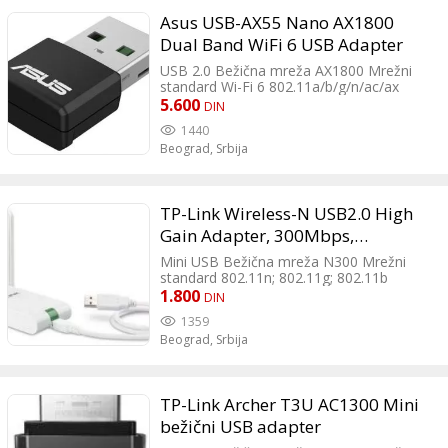
90%RH Non-condensing Transmission
Asus USB-AX55 Nano AX1800
Power: <20dBm (EIRP) <0.1W(EIRP)
Dual Band WiFi 6 USB Adapter
USB 2.0 Bežična mreža AX1800 Mrežni
standard Wi-Fi 6 802.11a/b/g/n/ac/ax
Frekventni opseg 2.4GHz Antena Interna
5.600
DIN
Enkripcija WPA3
1440
Beograd,
Srbija
TP-Link Wireless-N USB2.0 High
Gain Adapter, 300Mbps,
802.11b/g/n, Atheros Chipset,
Mini USB Bežična mreža N300 Mrežni
Dual 3dBi Antenn
standard 802.11n; 802.11g; 802.11b
Frekventni opseg 2.4GHz Antena Interna
1.800
DIN
Broj antena 2 Enkripcija 64-bit WEP; 128-
1359
bit WEP; WPA2-PSK; WPA-PSK LED
Beograd,
Srbija
indikatori Aktivnost Tasteri WPS Podržani
operativni sistemi Windows; Mac OS X;
Linux Dimenzije 90 x 68 x 16.8mm
TP-Link Archer T3U AC1300 Mini
bežični USB adapter