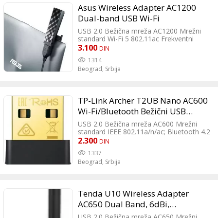
90%RH Non-condensing 1x6dBi Antenna
Asus Wireless Adapter AC1200
Podržani operativni sistemi Windows;
Linux Dimenzije 48x20x8mm
Dual-band USB Wi-Fi
USB 2.0 Bežična mreža AC1200 Mrežni
standard Wi-Fi 5 802.11ac Frekventni
opseg 2.4GHz/5GHz Antena Interna Broj
3.100
DIN
antena 2 Enkripcija WPA; WPA2; WEP
1314
Ostale karakteristike Wireless setting, Site
Beograd,
Srbija
survey, WPS Wizard Podržani operativni
sistemi Windows Dimenzije 9.6 x 2.6 x
1.24 cm Masa 20 g
TP-Link Archer T2UB Nano AC600
Wi-Fi/Bluetooth Bežični USB
Adapter
USB 2.0 Bežična mreža AC600 Mrežni
standard IEEE 802.11a/n/ac; Bluetooth 4.2
Frekventni opseg 2.4GHz/5GHz Enkripcija
2.300
DIN
WPA; WPA2; WPA3 Ostale karakteristike
1337
Operating Temperature: 0℃~40℃
Beograd,
Srbija
Storage Temperature: -40℃~70℃
Operating Humidity: 10%~90% non-
condensing Storage Humidity: 5%~90%
non-condensing
Tenda U10 Wireless Adapter
AC650 Dual Band, 6dBi,
200mbps-2,4GHz, 433mbps-
USB 2.0 Bežična mreža AC650 Mrežni