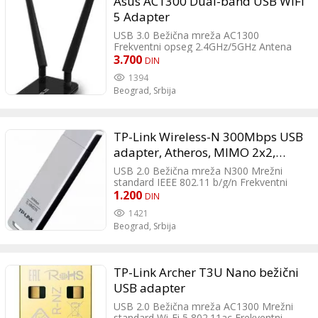
Asus AC1300 Dual-band USB WiFi
condensing Dimenzije 70x45.5x20mm
Masa 114.5gr
5 Adapter
USB 3.0 Bežična mreža AC1300
Frekventni opseg 2.4GHz/5GHz Antena
Spoljašnja Broj antena 2 Enkripcija WPA;
3.700
DIN
WPA2; WEP; WPA3 Podržani operativni
1394
sistemi Windows Dimenzije 94x62x11mm
Beograd,
Srbija
Masa 85gr
TP-Link Wireless-N 300Mbps USB
adapter, Atheros, MIMO 2x2,
2.4GHz, 802.11g/b/n
USB 2.0 Bežična mreža N300 Mrežni
standard IEEE 802.11 b/g/n Frekventni
opseg 2.4GHz Antena Interna Broj antena
1.200
DIN
2 Enkripcija 64-bit WEP; 128-bit WEP;
1421
WPA2-PSK; WPA-PSK LED indikatori
Beograd,
Srbija
Aktivnost; Wi-Fi status Tasteri WPS
Podržani operativni sistemi Windows; Mac
OS X; Linux Dimenzije 69 x 21 x 9.5mm
TP-Link Archer T3U Nano bežični
USB adapter
USB 2.0 Bežična mreža AC1300 Mrežni
standard Wi-Fi 5 802.11ac Frekventni