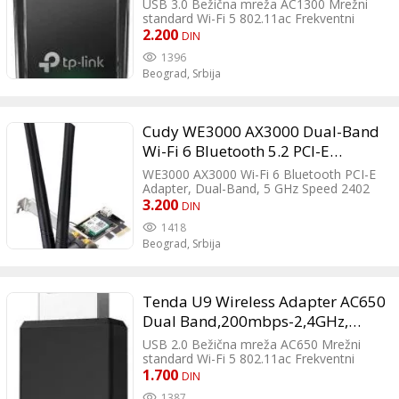
USB 3.0 Bežična mreža AC1300 Mrežni
standard Wi-Fi 5 802.11ac Frekventni
opseg 2.4GHz/5GHz Antena Interna Broj
2.200
DIN
antena 1 Tasteri WPS Ostale
1396
karakteristike Mini design –Mini-sized
Beograd,
Srbija
design for convenient portability with a
reliable high performance MU-MIMO -
Delivers highly efficient wireless
connection
Cudy WE3000 AX3000 Dual-Band
Wi-Fi 6 Bluetooth 5.2 PCI-E
adapter
WE3000 AX3000 Wi-Fi 6 Bluetooth PCI-E
Adapter, Dual-Band, 5 GHz Speed 2402
Mbps, 2.4 GHz Speed 574 Mbps, Intel
3.200
DIN
AX200 Module, Bluetooth 5.2, 2×
1418
Detachable Antennas RP-SMA
Beograd,
Srbija
Tenda U9 Wireless Adapter AC650
Dual Band,200mbps-2,4GHz,
433mbps-5GHz, internal antena,
USB 2.0 Bežična mreža AC650 Mrežni
USB
standard Wi-Fi 5 802.11ac Frekventni
opseg 2.4GHz/5GHz Antena Interna Broj
1.700
DIN
antena 1 Enkripcija WPA; WPA2; WEP;
1387