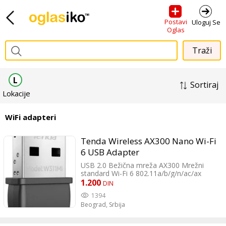
Postavi
Uloguj Se
Oglas
L
Sortiraj
Lokacije
WiFi adapteri
Tenda Wireless AX300 Nano Wi-Fi
6 USB Adapter
USB 2.0 Bežična mreža AX300 Mrežni
standard Wi-Fi 6 802.11a/b/g/n/ac/ax
Frekventni opseg 2.4GHz Antena Interna
1.200
DIN
Enkripcija WPA2-PSK; WPA-PSK Ostale
1394
karakteristike Operating Temperature :
Beograd,
Srbija
0℃ ~ 45℃ Storage Temperature : -40℃ ~
70℃ Operating Humility: 10% ~ 90%RH
Non-condensing Storage Humility: 3% ~