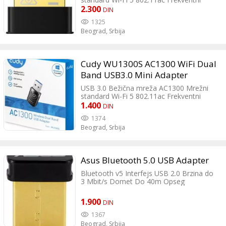
opseg 2.4GHz/5GHz Antena Interna
2.300
DIN
Enkripcija WPA; WPA2; WEP; WPA2-PSK;
1325
WPA-PSK; WPA3; WPA3-SAE Ostale
Beograd,
Srbija
karakteristike Operating Temperature:
0℃~40℃ (32℉ ~104℉) Operating
Humidity: 10%~90% non-condensing
Storage Humidity: 5%~90% non-
Cudy WU1300S AC1300 WiFi Dual
condensing
Band USB3.0 Mini Adapter
USB 3.0 Bežična mreža AC1300 Mrežni
standard Wi-Fi 5 802.11ac Frekventni
opseg 2.4GHz/5GHz Antena Interna Broj
1.400
DIN
antena 2 Ostale karakteristike Operating
1374
Temperature: 0 ℃ ~ 40℃ Storage
Beograd,
Srbija
Temperature: -40 ℃ ~ 70℃ Humidity:
10% ~ 90% non-condensing Storage
Humidity: 5% ~ 95% non-condensing
Podržani operativni sistemi Windows; Mac
Asus Bluetooth 5.0 USB Adapter
OS X; Linux Dimenzije 37.5x17x8.5mm
Masa 34gr
Bluetooth v5 Interfejs USB 2.0 Brzina do
3 Mbit/s Domet Do 40m Opseg
frekfencija 2.4 GHz Dimenzije 7,1 mm x
14,9 mm x 17,4 mm Težina 1,9 g Boja
1.900
DIN
Crna
1367
Beograd,
Srbija