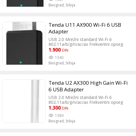
WPA-PSK LED indikatori Wi-Fi status
Beograd,
Srbija
Tenda U11 AX900 Wi-Fi 6 USB
Adapter
USB 2.0 Mrežni standard Wi-Fi 6
802.11a/b/g/n/ac/ax Frekventni opseg
2.4GHz/5GHz Antena Interna Broj antena
1.900
DIN
1 Enkripcija WPA; WPA2 LED indikatori
1340
Aktivnost
Beograd,
Srbija
Tenda U2 AX300 High Gain Wi-Fi
6 USB Adapter
USB 2.0 Mrežni standard Wi-Fi 6
802.11a/b/g/n/ac/ax Frekventni opseg
2.4GHz Antena Spoljašnja Broj antena 1
1.300
DIN
Enkripcija WPA; WPA2 Ostale
1389
karakteristike Operating Temperature :
Beograd,
Srbija
0℃ ~ 45℃ Storage Temperature : -40℃ ~
70℃ Operating Humility:10% ~ 90%RH
Non-condensing Storage Humility:3% ~