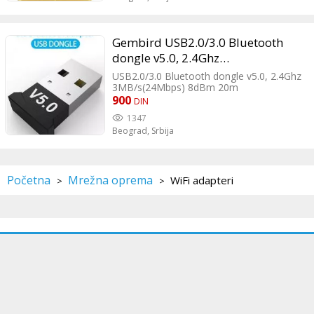
Gembird USB2.0/3.0 Bluetooth
dongle v5.0, 2.4Ghz
3MB/s(24Mbps) 8dBm 20m
USB2.0/3.0 Bluetooth dongle v5.0, 2.4Ghz
3MB/s(24Mbps) 8dBm 20m
900
DIN
1347
Beograd,
Srbija
Početna
Mrežna oprema
WiFi adapteri
>
>