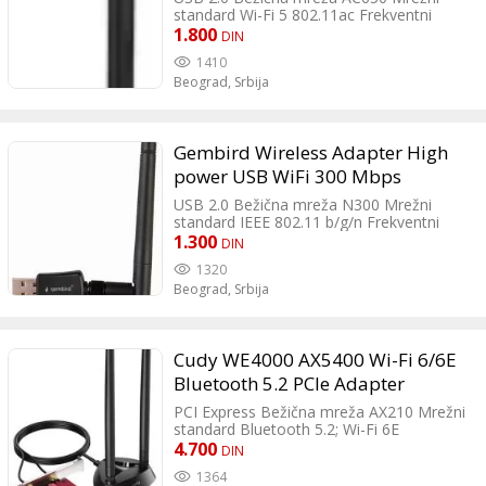
5GHz, USB
standard Wi-Fi 5 802.11ac Frekventni
opseg 2.4GHz/5GHz Enkripcija WEP; 64-bit
1.800
DIN
WEP; 128-bit WEP; WPA2-PSK; WPA-PSK
1410
LED indikatori Aktivnost Ostale
Beograd,
Srbija
karakteristike External 6dBi Antenna Data
Rate: 5GHz: Up to 433Mbps 2.4GHz: Up to
200Mbps
Gembird Wireless Adapter High
power USB WiFi 300 Mbps
USB 2.0 Bežična mreža N300 Mrežni
standard IEEE 802.11 b/g/n Frekventni
opseg 2.4GHz Antena Spoljašnja Broj
1.300
DIN
antena 1 Enkripcija WEP; 64-bit WEP; 128-
1320
bit WEP; WPA2-PSK Ostale karakteristike
Beograd,
Srbija
Chipset: RTL8192EU RF power: up to 20
dBm Operating temperature: -20°C - 70°C
Power consumption: 5V DC, up to 0.5 A
Receiver sensitivity: 11M: -85dBm 8%
Cudy WE4000 AX5400 Wi-Fi 6/6E
PER; 54M: -68dBm 10% PER; 270M:
-68dBm 10% PER
Bluetooth 5.2 PCIe Adapter
PCI Express Bežična mreža AX210 Mrežni
standard Bluetooth 5.2; Wi-Fi 6E
802.11a/b/g/n/ac/ax Frekventni opseg
4.700
DIN
2.4GHz/5GHz; 6GHz Antena 2xSpoljašnje
1364
Broj antena 2 Enkripcija WPA3 Ostale