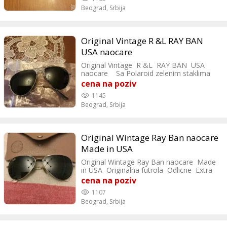
Beograd,
Srbija
Original Vintage R &L RAY BAN
USA naocare
Original Vintage R &L RAY BAN USA
naocare Sa Polaroid zelenim staklima
Fali leva drska Made in USA Velicina
cena na poziv
58/14
1145
Beograd,
Srbija
Original Wintage Ray Ban naocare
Made in USA
Original Wintage Ray Ban naocare Made
in USA Originalna futrola Odlicne Extra
classe
cena na poziv
1107
Beograd,
Srbija