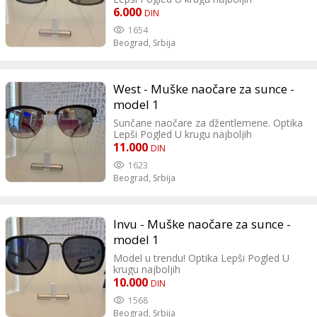
6.000
DIN
1654
Beograd,
Srbija
West - Muške naočare za sunce -
model 1
Sunčane naočare za džentlemene. Optika
Lepši Pogled U krugu najboljih
11.000
DIN
1623
Beograd,
Srbija
Invu - Muške naočare za sunce -
model 1
Model u trendu! Optika Lepši Pogled U
krugu najboljih
10.000
DIN
1568
Beograd,
Srbija