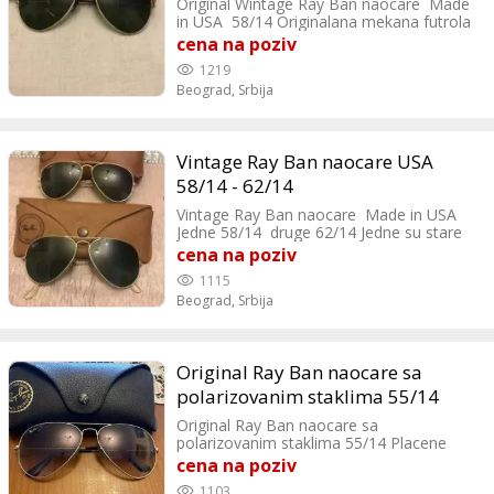
Original Wintage Ray Ban naocare Made
in USA 58/14 Originalana mekana futrola
( zbog koje mi se polomilo levo staklo )
cena na poziv
Verovatno su posleratni model , ima na
1219
njima neki broj 199C ( sta god to znacilo )
Beograd,
Srbija
Vintage Ray Ban naocare USA
58/14 - 62/14
Vintage Ray Ban naocare Made in USA
Jedne 58/14 druge 62/14 Jedne su stare
preko 50 godina TOP
cena na poziv
1115
Beograd,
Srbija
Original Ray Ban naocare sa
polarizovanim staklima 55/14
Original Ray Ban naocare sa
polarizovanim staklima 55/14 Placene
19.000 din pre par sezona. Odlicne
cena na poziv
1103