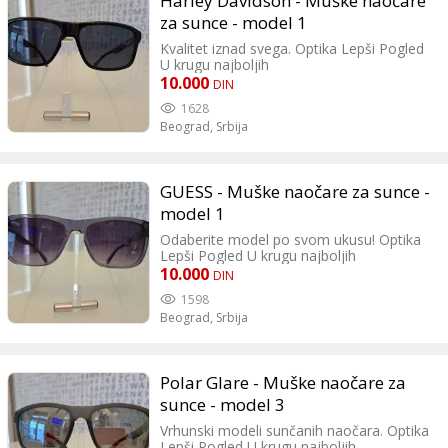
Harley Davidson - Muške naočare
za sunce - model 1
Kvalitet iznad svega. Optika Lepši Pogled
U krugu najboljih
10.000
DIN
1628
Beograd,
Srbija
GUESS - Muške naočare za sunce -
model 1
Odaberite model po svom ukusu! Optika
Lepši Pogled U krugu najboljih
10.000
DIN
1598
Beograd,
Srbija
Polar Glare - Muške naočare za
sunce - model 3
Vrhunski modeli sunčanih naočara. Optika
Lepši Pogled U krugu najboljih