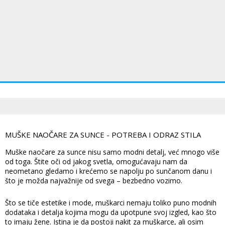
MUŠKE NAOČARE ZA SUNCE - POTREBA I ODRAZ STILA
Muške naočare za sunce nisu samo modni detalj, već mnogo više
od toga. Štite oči od jakog svetla, omogućavaju nam da
neometano gledamo i krećemo se napolju po sunčanom danu i
što je možda najvažnije od svega – bezbedno vozimo.
Što se tiče estetike i mode, muškarci nemaju toliko puno modnih
dodataka i detalja kojima mogu da upotpune svoj izgled, kao što
to imaju žene. Istina je da postoji nakit za muškarce, ali osim