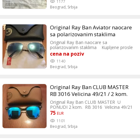
1177
MODEL Vrhunski ram , sa drskama sa
Beograd,
Srbija
federima. Mogu da se ubace i dioptrijska
stakla a i suncana. Po zelji Made in Italy
Kao nove
Original Ray Ban Aviator naocare
sa polarizovanim staklima
Original Ray Ban naocare sa
polarizovanim staklima Kupljene prosle
sezone i placene 18.000din TOP Made in
cena na poziv
Italy Extra classe
1140
Beograd,
Srbija
Original Ray Ban CLUB MASTER
RB 3016 Velicina 49/21 / 2 kom.
Original Ray Ban CLUB MASTER U
PONUDI 2 kom. RB 3016 Velicina 49/21
TOP Placene prosle godine 19,000 din.
75
EUR
Extra classe
1101
Beograd,
Srbija