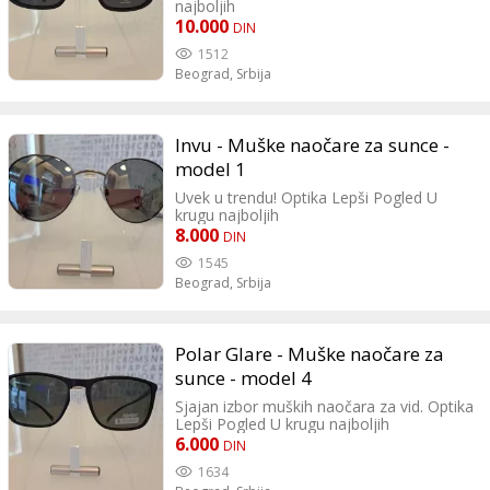
najboljih
10.000
DIN
1512
Beograd,
Srbija
Invu - Muške naočare za sunce -
model 1
Uvek u trendu! Optika Lepši Pogled U
krugu najboljih
8.000
DIN
1545
Beograd,
Srbija
Polar Glare - Muške naočare za
sunce - model 4
Sjajan izbor muških naočara za vid. Optika
Lepši Pogled U krugu najboljih
6.000
DIN
1634