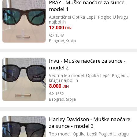
PRAY - Muške naočare za sunce -
model 1
Autentične! Optika Lepši Pogled U krugu
najboljih
12.000
DIN
1543
Beograd,
Srbija
Invu - Muške naočare za sunce -
model 2
Veoma lep model. Optika Lepši Pogled U
krugu najboljih
8.000
DIN
1552
Beograd,
Srbija
Harley Davidson - Muške naočare
za sunce - model 3
Top model! Optika Lepši Pogled U krugu