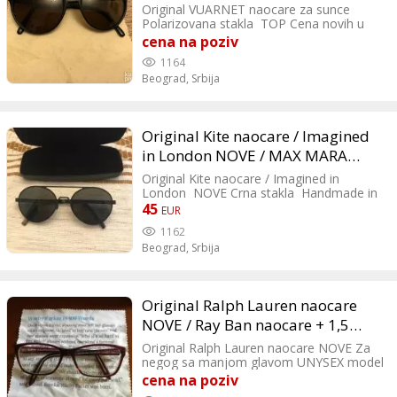
Original VUARNET naocare za sunce
Polarizovana stakla TOP Cena novih u
radnji zadnja slika ( skoro da su dzabe )
cena na poziv
Made in France
1164
Beograd,
Srbija
Original Kite naocare / Imagined
in London NOVE / MAX MARA
naocare NOVE
Original Kite naocare / Imagined in
London NOVE Crna stakla Handmade in
Italy TOP Vrlo kvalitetne i skupe naocare.
45
EUR
Original Max Mara naocare Glanc nove
1162
Made in Italy Izuzetno plavicasto staklo ,
Beograd,
Srbija
odmaraju oci. Placene 250€ Izuzetno
skupa i kvalitetna firma. Zadnja slika torba
Max Mara samo 1100€ Extra classe
Original Ralph Lauren naocare
NOVE / Ray Ban naocare + 1,5
UNYSEX
Original Ralph Lauren naocare NOVE Za
negog sa manjom glavom UNYSEX model
TOP Original Ray Ban naocare sa
cena na poziv
dioptrijskim staklima + 1,5 UNYSEX