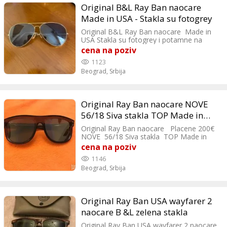
Original B&L Ray Ban naocare
Made in USA - Stakla su fotogrey
Original B&L Ray Ban naocare Made in
USA Stakla su fotogrey i potamne na
suncu. Mislim da je +1,5 Po zelji mogu
cena na poziv
da se stave druga stakla
1123
Beograd,
Srbija
Original Ray Ban naocare NOVE
56/18 Siva stakla TOP Made in
Italy
Original Ray Ban naocare Placene 200€
NOVE 56/18 Siva stakla TOP Made in
Italy Extra classe
cena na poziv
1146
Beograd,
Srbija
Original Ray Ban USA wayfarer 2
naocare B &L zelena stakla
Original Ray Ban USA wayfarer 2 naocare