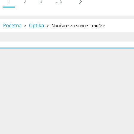
1
2
3
... 5
Početna
Optika
Naočare za sunce - muške
>
>