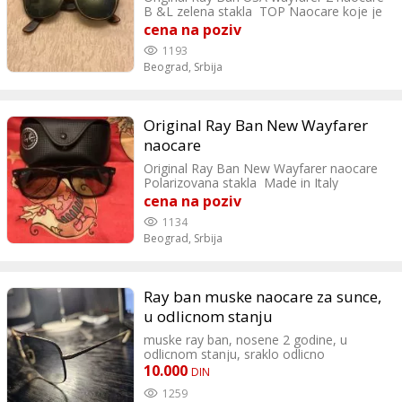
B &L zelena stakla TOP Naocare koje je
nisio Orson Wales MADE IN USA
cena na poziv
1193
Beograd,
Srbija
Original Ray Ban New Wayfarer
naocare
Original Ray Ban New Wayfarer naocare
Polarizovana stakla Made in Italy
Kupljene pre par sezona i placene 21000
cena na poziv
din TOP Extra classe
1134
Beograd,
Srbija
Ray ban muske naocare za sunce,
u odlicnom stanju
muske ray ban, nosene 2 godine, u
odlicnom stanju, sraklo odlicno
10.000
DIN
1259