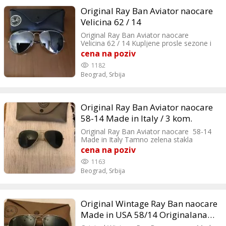
Original Ray Ban Aviator naocare
Velicina 62 / 14
Original Ray Ban Aviator naocare
Velicina 62 / 14 Kupljene prosle sezone i
placene 19.999 din. ( zadnja slika ) TOP
cena na poziv
1182
Beograd,
Srbija
Original Ray Ban Aviator naocare
58-14 Made in Italy / 3 kom.
Original Ray Ban Aviator naocare 58-14
Made in Italy Tamno zelena stakla
Kupljene prosle sezone , sada kostaju
cena na poziv
200€ TOP Original Ray Ban naocare
1163
POLARIZOVANA stakla Model AVIATOR
Beograd,
Srbija
Made in Italy Velicina 58 / 14 Kupljene
prosle godine i placene 200€
Original Wintage Ray Ban naocare
Made in USA 58/14 Originalana
mekana futrola