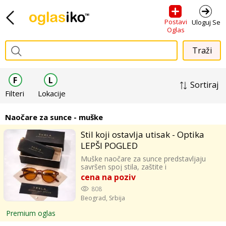
Postavi
Uloguj Se
Oglas
F
L
Sortiraj
Filteri
Lokacije
Naočare za sunce - muške
Stil koji ostavlja utisak - Optika
LEPŠI POGLED
Muške naočare za sunce predstavljaju
savršen spoj stila, zaštite i
funkcionalnosti. Pored toga što
cena na poziv
upotpunjuju svaki izgled, njihova osnovna
808
uloga je zaštita očiju od štetnih UV zraka i
Beograd,
Srbija
smanjenje zamora vida tokom sunčanih
dana. Dostupne su u različitim oblicima,
Premium oglas
bojama i stilovima, od klasičnih i
elegantnih modela do modernih sportskih