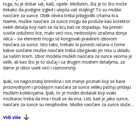
toga, tu je dobar sat, kaiš, cipele. Međutim, šta je to što može
itekako da podigne izgled i ulepša vaš stajling? To su muške
naočare za sunce. Oblik okvira treba prilagoditi crtama lica.
Naime, muške naočare za sunce mogu da posluže kao korektor
nekih detalja koji nam se na licu baš ne dopadaju. Na primer:
suviše izduženo lice, malo veći nos, nedovoljno izražena donja
vilica – svi elementi mogu se korigovati pravilnim izborom
naočara za sunce. Isto tako, trebalo bi povesti računa o tome
kakve sunčane muške naočare treba izbegavati jer nisu u skladu
sa našim licem. Izbor modela muških naočara za sunce veoma je
velik, ali kao što je to slučaj i sa drugim modnim detaljima, za
dame je izbor uvek veći i raznovrsniji.
Ipak, svi najpoznatiji brendovi i oni manje poznati koji se bave
proizvodnjom i prodajom naočara za sunce veliku pažnju pridaju
muškim kolekcijama. Ipak, to je modni dodatak koji svaki
muškarac treba da ima i trudi se da ima. Leti, kad je jako sunce,
naočare za sunce su neophodne. Muške naočare za sunce služe i
kao neophodna zaštita i kao modni detalj. Što se tiče drugih
modnih dodataka, muškarci ih nose ili ne. Na primer, ne nose svi
Vidi više
muškarci kaiš ili mušku torbicu, ali naočare za sunce ipak svi nose.
Veoma je važno da one budu kvalitetne izrade i da pružaju
adekvatnu zaštitu od UV zračenja koje je veoma štetno za