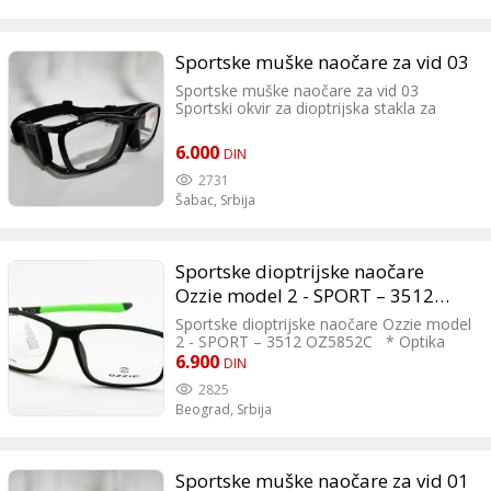
Sportske muške naočare za vid 03
Sportske muške naočare za vid 03
Sportski okvir za dioptrijska stakla za
muške naočare za vid Optika Amici
Adrese i telefon: Zanatlijska 14, Šabac
6.000
DIN
Kneza Miloša 10, Loznica +381 64 57 444
18
2731
Šabac,
Srbija
Sportske dioptrijske naočare
Ozzie model 2 - SPORT – 3512
OZ5852C
Sportske dioptrijske naočare Ozzie model
2 - SPORT – 3512 OZ5852C * Optika
Soko * Oznaka modela SPORT – 3512
6.900
DIN
OZ5852C
2825
Beograd,
Srbija
Sportske muške naočare za vid 01