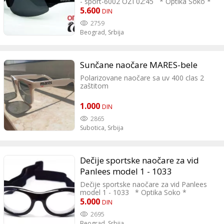
- sport-6002 OZI 02:45 * Optika Soko *
korisnika. **********************
Oznaka modela: sport-6002 OZI 02:45
5.600
DIN
Optika Soko Bulevar kralja Aleksandra
321, Zvezdara 066 242624
2759
Beograd,
Srbija
Sunčane naočare MARES-bele
Polarizovane naočare sa uv 400 clas 2
zaštitom
1.000
DIN
2865
Subotica,
Srbija
Dečije sportske naočare za vid
Panlees model 1 - 1033
Dečije sportske naočare za vid Panlees
model 1 - 1033 * Optika Soko *
Dioptrijske naočare za sport, dečji
5.000
DIN
model. * Oznaka modela: 1033
2695
Beograd,
Srbija