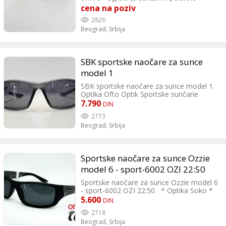
stakala u sportske okvire - Uživajte u
cena na poziv
sportu bez poteškoća Optika Soko Za Vaš
2826
savršen vid
Beograd,
Srbija
SBK sportske naočare za sunce
model 1
SBK sportske naočare za sunce model 1
Optika Ofto Optik Sportske sunčane
naočare - sportske naočare za sunce
7.790
DIN
Model broj: 1
2773
Beograd,
Srbija
Sportske naočare za sunce Ozzie
model 6 - sport-6002 OZI 22:50
Sportske naočare za sunce Ozzie model 6
- sport-6002 OZI 22:50 * Optika Soko *
Oznaka modela: sport-6002 OZI 22:50
5.600
DIN
2718
Beograd,
Srbija