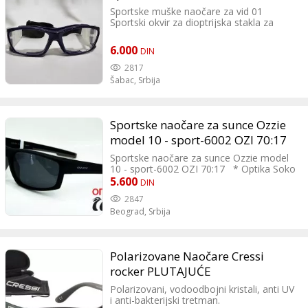
Sportske muške naočare za vid 01
Sportski okvir za dioptrijska stakla za
muške naočare za vid Optika Amici
Adrese i telefon: Zanatlijska 14, Šabac
6.000
DIN
Kneza Miloša 10, Loznica +381 64 57 444
18
2817
Šabac,
Srbija
Sportske naočare za sunce Ozzie
model 10 - sport-6002 OZI 70:17
Sportske naočare za sunce Ozzie model
10 - sport-6002 OZI 70:17 * Optika Soko
* Oznaka modela: sport-6002 OZI 70:17
5.600
DIN
2847
Beograd,
Srbija
Polarizovane Naočare Cressi
rocker PLUTAJUĆE
Polarizovani, vodoodbojni kristali, anti UV
i anti-bakterijski tretman.