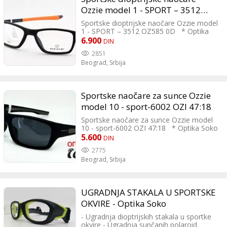
Ozzie model 1 - SPORT – 3512
OZ585 0D
Sportske dioptrijske naočare Ozzie model
1 - SPORT – 3512 OZ585 0D * Optika
Soko * Oznaka modela SPORT – 3512
6.900
DIN
OZ585 0D
2851
Beograd,
Srbija
Sportske naočare za sunce Ozzie
model 10 - sport-6002 OZI 47:18
Sportske naočare za sunce Ozzie model
10 - sport-6002 OZI 47:18 * Optika Soko
* Oznaka modela: sport-6002 OZI 47:18
5.600
DIN
2775
Beograd,
Srbija
UGRADNJA STAKALA U SPORTSKE
OKVIRE - Optika Soko
- Ugradnja dioptrijskih stakala u sportke
okvire - Ugradnja sunčanih polaroid