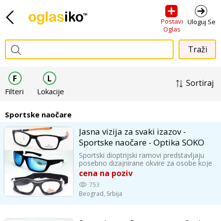
Postavi
Uloguj Se
Oglas
F
L
Sortiraj
Filteri
Lokacije
Sportske naočare
Jasna vizija za svaki izazov -
Sportske naočare - Optika SOKO
Sportski dioptrijski ramovi predstavljaju
posebno dizajnirane okvire za osobe koje
se bave sportom, a pritom imaju potrebu
cena na poziv
za korekcijom vida. Njihova konstrukcija
753
omogućava udobnost, čvrstoću i
Beograd,
Srbija
stabilnost tokom različitih fizičkih
aktivnosti, kao što su trčanje, biciklizam,
planinarenje i timski sportovi. Ovi ramovi
prilagođeni su aktivnom načinu života, jer