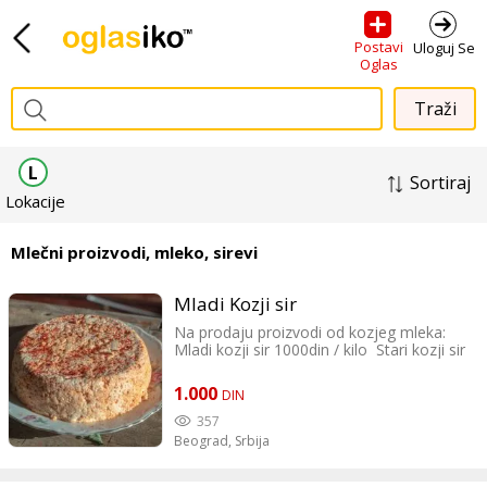
Postavi
Uloguj Se
Oglas
L
Sortiraj
Lokacije
Mlečni proizvodi, mleko, sirevi
Mladi Kozji sir
Na prodaju proizvodi od kozjeg mleka:
Mladi kozji sir 1000din / kilo Stari kozji sir
1000din/ kilo Trapist 1300din/ kilo Mleko
220din/ litar Surutka 100din/ Litar Kiselo
1.000
DIN
mleko 300din /700 grama Koze su na
ispasi svakog dana, mleko se odma
357
obradjuje tako da je ukus svega veoma
Beograd,
Srbija
blag, nema ukus na uzeglu stalu. Ljudi koji
su drugde probali i nije im se svidelo uvek