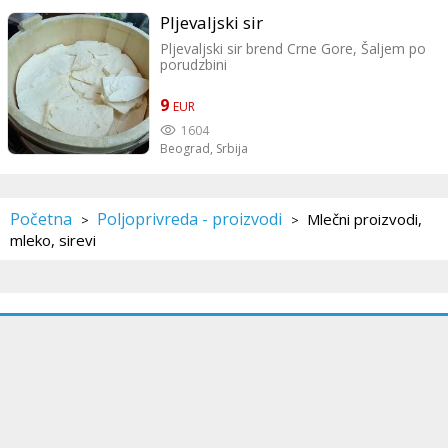
promene misljenje kada probaju nase
proizvode. Licno preuzimanje u Ripnju ili
Pljevaljski sir
na Dedunju kod ulaza Vojne Akademije uz
Pljevaljski sir brend Crne Gore, Šaljem po
prethodno porucivanje. Kontakt 065
porudzbini
9655969 / Dragica
9
EUR
1604
Beograd,
Srbija
Početna
Poljoprivreda - proizvodi
Mlečni proizvodi,
>
>
mleko, sirevi