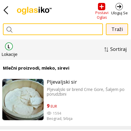
Postavi
Uloguj Se
Oglas
L
Sortiraj
Lokacije
Mlečni proizvodi, mleko, sirevi
Pljevaljski sir
Pljevaljski sir brend Crne Gore, Šaljem po
porudzbini
9
EUR
1594
Beograd,
Srbija