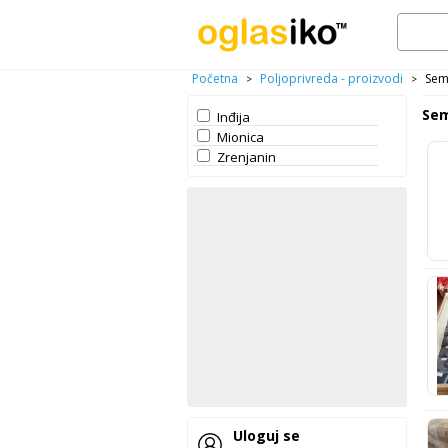
Početna
Poljoprivreda - proizvodi
Sem
>
>
Sem
Inđija
Mionica
Zrenjanin
Uloguj se