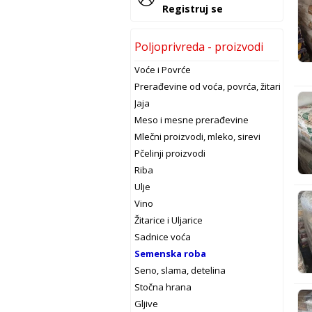
Registruj se
Poljoprivreda - proizvodi
Voće i Povrće
Prerađevine od voća, povrća, žitarica
Jaja
Meso i mesne prerađevine
Mlečni proizvodi, mleko, sirevi
Pčelinji proizvodi
Riba
Ulje
Vino
Žitarice i Uljarice
Sadnice voća
Semenska roba
Seno, slama, detelina
Stočna hrana
Gljive