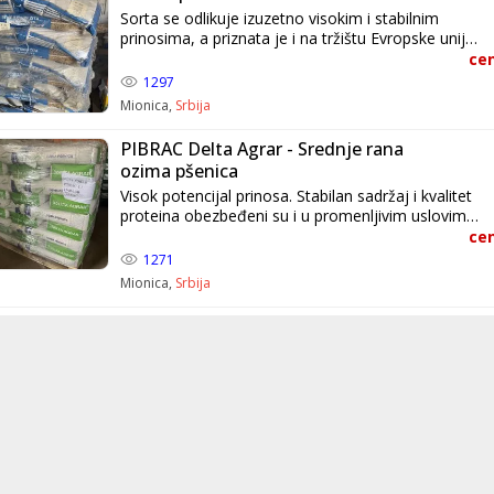
Sorta se odlikuje izuzetno visokim i stabilnim
prinosima, a priznata je i na tržištu Evropske unije.
Ćira Mionica Vaš prijatelj od poverenja
cen
1297
Mionica,
Srbija
PIBRAC Delta Agrar - Srednje rana
ozima pšenica
Visok potencijal prinosa. Stabilan sadržaj i kvalitet
proteina obezbeđeni su i u promenljivim uslovima
proizvodnje. Ćira Mionica Vaš prijatelj od
cen
poverenja
1271
Mionica,
Srbija