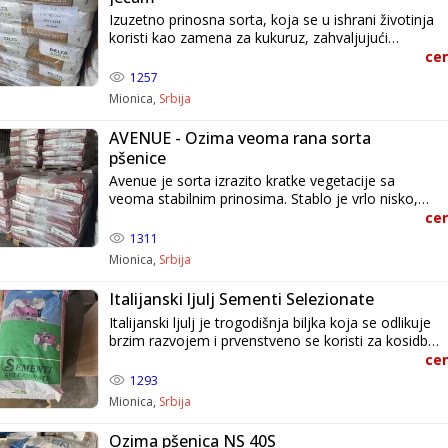
Izuzetno prinosna sorta, koja se u ishrani životinja
koristi kao zamena za kukuruz, zahvaljujući
odličnom aminokiselinskom sastavu. Ćira Mionica
cen
Vaš prijatelj od poverenja
1257
Mionica,
Srbija
AVENUE - Ozima veoma rana sorta
pšenice
Avenue je sorta izrazito kratke vegetacije sa
veoma stabilnim prinosima. Stablo je vrlo nisko,
čvrsto i pokazuje visoku tolerantnost na poleganje.
cen
Ćira Mionica Vaš prijatelj od poverenja
1311
Mionica,
Srbija
Italijanski ljulj Sementi Selezionate
Italijanski ljulj je trogodišnja biljka koja se odlikuje
brzim razvojem i prvenstveno se koristi za kosidbu.
Dostiže visinu od oko 110 cm. Ćira Mionica Vaš
cen
prijatelj od poverenja
1293
Mionica,
Srbija
Ozima pšenica NS 40S