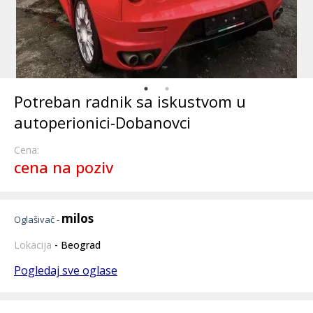
Potreban radnik sa iskustvom u
autoperionici-Dobanovci
Cena:
cena na poziv
milos
Oglašivač -
Lokacija
- Beograd
Pogledaj sve oglase