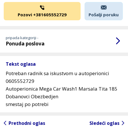
Pozovi +381605552729
Pošalji poruku
pripada kategoriji -
Ponuda poslova
Tekst oglasa
Potreban radnik sa iskustvom u autoperionici
0605552729
Autoperionica Mega Car Wash1 Marsala Tita 185
Dobanovci Obezbedjen
smestaj po potrebi
Prethodni oglas
Sledeći oglas