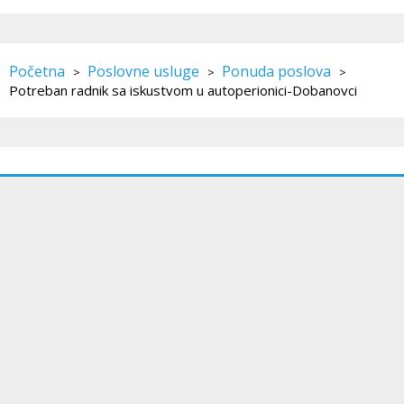
Početna
Poslovne usluge
Ponuda poslova
>
>
>
Potreban radnik sa iskustvom u autoperionici-Dobanovci