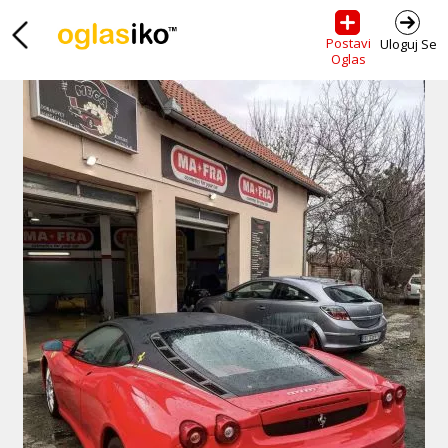
Postavi
Uloguj Se
Oglas