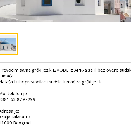
Prevodim sa/na grčki jezik IZVODE iz APR-a sa ili bez overe suds
tumača.
Nataša Lukić prevodilac i sudski tumač za grčki jezik.
Moj telefon je:
+381 63 8797299
Adresa je:
Kralja Milana 17
11000 Beograd