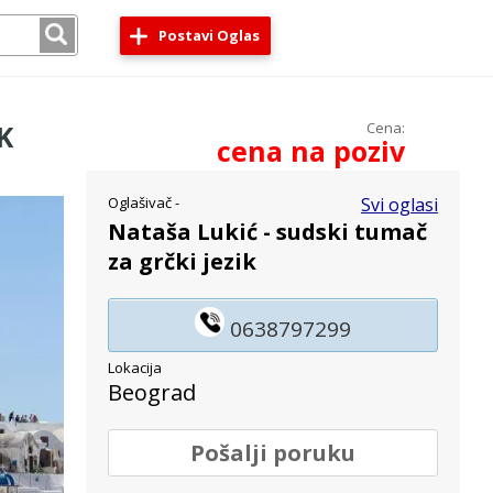
Postavi Oglas
K
Cena:
cena na poziv
Oglašivač -
Svi oglasi
Nataša Lukić - sudski tumač
za grčki jezik
0638797299
Lokacija
Beograd
Pošalji poruku