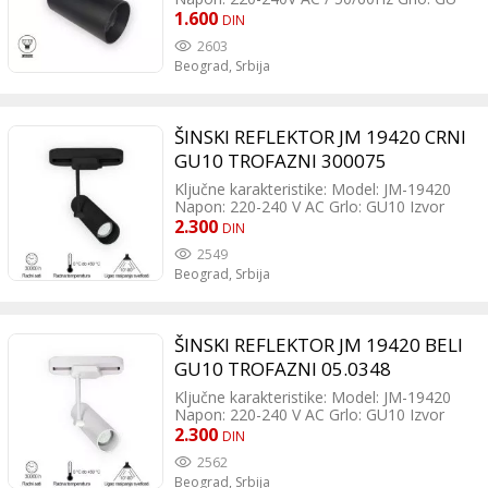
10 Izvor svetlosti: Sijalica (izmenjiva)
1.600
DIN
Dimabilnost: Da (zavisi od tipa sijalice)
2603
Boja: Crna Materijal: Aluminijum/PC
Beograd,
Srbija
Dimenzije: Prečnik 60 mm, visina 118 mm
Montaža: Na šinu (monofaznu - 2 žice)
Zaštita: Klasa II, IP 20
ŠINSKI REFLEKTOR JM 19420 CRNI
GU10 TROFAZNI 300075
Ključne karakteristike: Model: JM-19420
Napon: 220-240 V AC Grlo: GU10 Izvor
svetlosti: 1 x GU10 sijalica, maksimalne
2.300
DIN
snage 50W (LED ili halogen) Dimabilnost:
2549
Da, pod uslovom da se koristi dimibilna
Beograd,
Srbija
sijalica Boja: Crna Materijal: Aluminijum
Dimenzije: Prečnik 65 mm, visina 230 mm
Montaža: Na monofaznu šinu (4 žice)
Zaštita: Klasa I, IP20
ŠINSKI REFLEKTOR JM 19420 BELI
GU10 TROFAZNI 05.0348
Ključne karakteristike: Model: JM-19420
Napon: 220-240 V AC Grlo: GU10 Izvor
svetlosti: 1 x GU10 sijalica, maksimalne
2.300
DIN
snage 50W (LED ili halogen) Dimabilnost:
2562
Da, pod uslovom da se koristi dimibilna
Beograd,
Srbija
sijalica Boja: Bela Materijal: Aluminijum