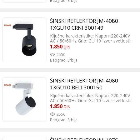
Beograd,
Srbija
visina 155 mm Montaža: Na šinu
(monofaznu - 2 žice) Zaštita: Klasa II, IP
20
ŠINSKI REFLEKTOR JM-4080
1XGU10 CRNI 300149
Ključne karakteristike: Napon: 220-240V
AC / 50/60Hz Grlo: GU 10 Izvor svetlosti:
Sijalica (izmenjiva) Dimabilnost: Da (zavisi
1.850
DIN
od tipa sijalice) Boja: Crna Materijal:
2550
Aluminijum/PC Dimenzije: Prečnik 56 mm,
Beograd,
Srbija
visina 70 mm Montaža: Na šinu
(monofaznu - 2 žice) Zaštita: Klasa II, IP
20
ŠINSKI REFLEKTOR JM-4080
1XGU10 BELI 300150
Ključne karakteristike: Napon: 220-240V
AC / 50/60Hz Grlo: GU 10 Izvor svetlosti:
Sijalica (izmenjiva) Dimabilnost: Da (zavisi
1.850
DIN
od tipa sijalice) Boja: Bela Materijal:
2556
Aluminijum/PC Dimenzije: Prečnik 56 mm,
Beograd,
Srbija
visina 70 mm Montaža: Na šinu
(monofaznu - 2 žice) Zaštita: Klasa II, IP
20