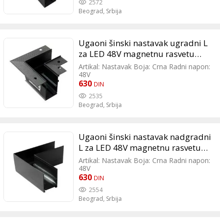
2572
Beograd,
Srbija
Ugaoni šinski nastavak ugradni L
za LED 48V magnetnu rasvetu
80x80mm 204036
Artikal: Nastavak Boja: Crna Radni napon:
48V
630
DIN
2535
Beograd,
Srbija
Ugaoni šinski nastavak nadgradni
L za LED 48V magnetnu rasvetu
80x80mm 204035
Artikal: Nastavak Boja: Crna Radni napon:
48V
630
DIN
2554
Beograd,
Srbija