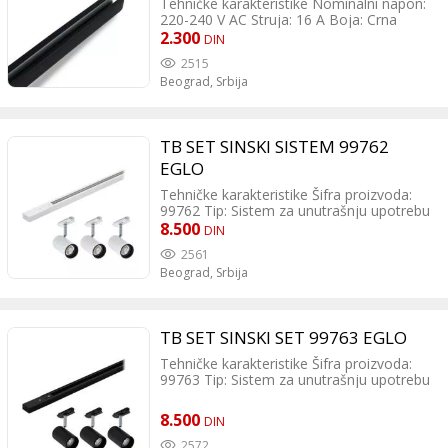
Tehničke karakteristike Nominalni napon:
220-240 V AC Struja: 16 A Boja: Crna
Materijal: Aluminijum Dimenzije: 36 x 32 x
2.300
DIN
1000 mm (trofazna šina dužine jednog
2515
metra, bez početka i kraja šine) Tip:
Beograd,
Srbija
Trofazna mono šina Funkcija:
Omogućava nezavisno
uključivanje/isključivanje tri grupe
proizvoda na jednom sistemu Montaža:
TB SET SINSKI SISTEM 99762
Jednostavna i laka
EGLO
Tehničke karakteristike Šifra proizvoda:
99762 Tip: Sistem za unutrašnju upotrebu
Dimenzije: Dužina: 1000 mm Masa:
8.500
DIN
1,09kg Materijal i boja: Kućište:
2561
aluminijum, plastika (bela) Staklo/abažur:
Beograd,
Srbija
čelik (bela) Funkcionalnost: Prekidač:
nema Napajanje: električno (ne koristi
baterije)
TB SET SINSKI SET 99763 EGLO
Tehničke karakteristike Šifra proizvoda:
99763 Tip: Sistem za unutrašnju upotrebu
Dimenzije: Dužina: 1000 mm Masa: 1,26
kg Materijal i boja: Kućište: aluminijum,
8.500
DIN
plastika (crno) Staklo/abažur: čelik (crno)
Funkcionalnost: Prekidač: nema
2572