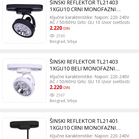
ŠINSKI REFLEKTOR TL21403
1XGU10 CRNI MONOFAZNI
300174
Ključne karakteristike: Napon: 220-240V
AC / 50/60Hz Grlo: GU 10 Izvor svetlosti:
Sijalica (izmenjiva) Dimabilnost: Da (zavisi
2.220
DIN
od tipa sijalice) Boja: Crna Materijal:
2590
Aluminijum Dimenzije: Prečnik 120 mm,
Beograd,
Srbija
visina 175 mm Montaža: Na šinu
(monofaznu - 2 žice) Zaštita: Klasa II, IP
20
ŠINSKI REFLEKTOR TL21403
1XGU10 BELI MONOFAZNI
300175
Ključne karakteristike: Napon: 220-240V
AC / 50/60Hz Grlo: GU 10 Izvor svetlosti:
Sijalica (izmenjiva) Dimabilnost: Da (zavisi
2.220
DIN
od tipa sijalice) Boja: Bela Materijal:
2567
Aluminijum Dimenzije: Prečnik 120 mm,
Beograd,
Srbija
visina 175 mm Montaža: Na šinu
(monofaznu - 2 žice) Zaštita: Klasa II, IP
20
ŠINSKI REFLEKTOR TL21401
1XGU10 CRNI MONOFAZNI
300173
Ključne karakteristike: Napon: 220-240V