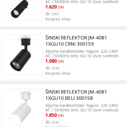
AC / 50/60Hz Grlo: GU 10 Izvor svetlosti:
Sijalica (izmenjiva) Dimabilnost: Da (zavisi
1.620
DIN
od tipa sijalice) Boja: Crna Materijal:
2607
Aluminijum Dimenzije: Prečnik 55 mm,
Beograd,
Srbija
visina 247 mm Montaža: Na šinu
(monofaznu - 2 žice) Zaštita: Klasa II, IP
20
ŠINSKI REFLEKTOR JM-4081
1XGU10 CRNI 300159
Ključne karakteristike: Napon: 220-240V
AC / 50/60Hz Grlo: GU 10 Izvor svetlosti:
Sijalica (izmenjiva) Dimabilnost: Da (zavisi
1.080
DIN
od tipa sijalice) Boja: Crna Materijal:
2594
Aluminijum/PC Dimenzije: Prečnik 55 mm,
Beograd,
Srbija
visina 155 mm Montaža: Na šinu
(monofaznu - 2 žice) Zaštita: Klasa II, IP
20
ŠINSKI REFLEKTOR JM-4081
1XGU10 BELI 300158
Ključne karakteristike: Napon: 220-240V
AC / 50/60Hz Grlo: GU 10 Izvor svetlosti:
Sijalica (izmenjiva) Dimabilnost: Da (zavisi
1.850
DIN
od tipa sijalice) Boja: Bela Materijal:
2643
Aluminijum/PC Dimenzije: Prečnik 55 mm,