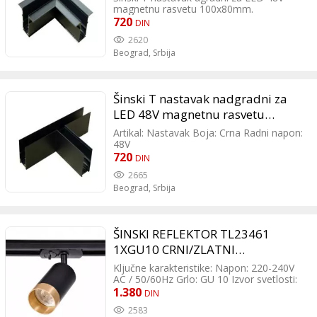
magnetnu rasvetu 100x80mm.
720
DIN
2620
Beograd,
Srbija
Šinski T nastavak nadgradni za
LED 48V magnetnu rasvetu
100x80mm 204044
Artikal: Nastavak Boja: Crna Radni napon:
48V
720
DIN
2665
Beograd,
Srbija
ŠINSKI REFLEKTOR TL23461
1XGU10 CRNI/ZLATNI
MONOFAZNI 300170
Ključne karakteristike: Napon: 220-240V
AC / 50/60Hz Grlo: GU 10 Izvor svetlosti:
Sijalica (izmenjiva) Dimabilnost: Da (zavisi
1.380
DIN
od tipa sijalice) Boja: Crna/zlatna
2583
Materijal: Aluminijum Dimenzije: Ø 55