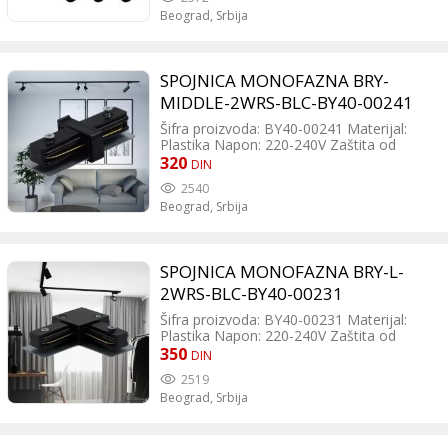
Napajanje: električno (ne koristi baterije)
Beograd,
Srbija
SPOJNICA MONOFAZNA BRY-
MIDDLE-2WRS-BLC-BY40-00241
Šifra proizvoda: BY40-00241 Materijal:
Plastika Napon: 220-240V Zaštita od
prašine i vode: IP20 Jedinica pakovanja:
320
DIN
komad
2540
Beograd,
Srbija
SPOJNICA MONOFAZNA BRY-L-
2WRS-BLC-BY40-00231
Šifra proizvoda: BY40-00231 Materijal:
Plastika Napon: 220-240V Zaštita od
prašine i vode: IP20 Jedinica pakovanja:
350
DIN
komad
2519
Beograd,
Srbija