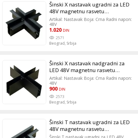
Šinski X nastavak ugradni za LED
48V magnetnu rasvetu
100x100mm 204042
Artikal: Nastavak Boja: Crna Radni napon:
48V
1.020
DIN
2571
Beograd,
Srbija
Šinski X nastavak nadgradni za
LED 48V magnetnu rasvetu
100x100mm 204041
Artikal: Nastavak Boja: Crna Radni napon:
48V
900
DIN
2573
Beograd,
Srbija
Šinski T nastavak ugradni za LED
48V magnetnu rasvetu
100x80mm 204045
Šinski T nastavak ugradni za LED 48V