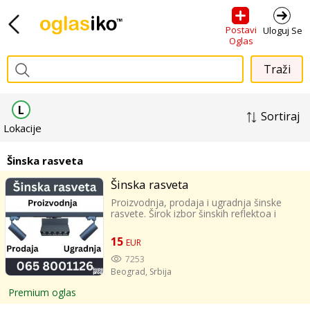
Postavi
Uloguj Se
Oglas
L
Sortiraj
Lokacije
Šinska rasveta
Šinska rasveta
Proizvodnja, prodaja i ugradnja šinske
rasvete. Širok izbor šinskih reflektoa i
šinskih nosača za GU10 sijalice. Ponuda u
skladu sa vašim željama i mogućnostima.
15
EUR
Električarima i preduzetnicima rabat na
količinu. Najbolji kvalitet za uložen novac!
7253
Pozovite za dogovor 065 8001126
Beograd,
Srbija
Premium oglas