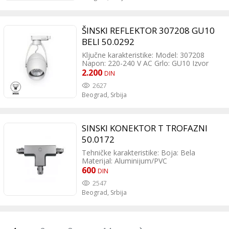
Dimenzije: Prečnik 65 mm, visina 230 mm
Montaža: Na monofaznu šinu (4 žice)
Zaštita: Klasa I, IP20
ŠINSKI REFLEKTOR 307208 GU10
BELI 50.0292
Ključne karakteristike: Model: 307208
Napon: 220-240 V AC Grlo: GU10 Izvor
svetlosti: 1 x GU10 sijalica, maksimalne
2.200
DIN
snage 50W (LED ili halogen) Dimabilnost:
2627
Da, pod uslovom da se koristi dimibilna
Beograd,
Srbija
sijalica Boja: Bela Materijal: Aluminijum
Dimenzije: Prečnik 73 mm, visina 126 mm
Montaža: Na monofaznu šinu (2 žice)
Zaštita: Klasa I, IP20
SINSKI KONEKTOR T TROFAZNI
50.0172
Tehničke karakteristike: Boja: Bela
Materijal: Aluminijum/PVC
Dimenzije:Ukupne dimenzije: 34 x 22 x
600
DIN
106 mm Dimenzije s dijelom koji ulazi u
2547
šinu: 34 x 22 x 184 x 109 mm
Beograd,
Srbija