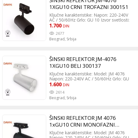
ŠINSKI REFLEKTOR JM-4076
1XGU10 CRNI TROFAZNI 300151
Ključne karakteristike: Napon: 220-240V
AC / 50/60Hz Grlo: GU 10 Izvor svetlosti:
Sijalica (izmenjiva) Dimabilnost: Da (zavisi
1.700
DIN
od tipa sijalice) Boja: Crna Materijal:
2677
Aluminijum/PC Dimenzije: Prečnik 60 mm,
Beograd,
Srbija
visina 118 mm Montaža: Na šinu
(monofaznu - 2 žice) Zaštita: Klasa II, IP
20
ŠINSKI REFLEKTOR JM-4076
1XGU10 BELI 300137
Ključne karakteristike: Model: JM 4076
Napon: 220-240V AC / 50/60Hz Grlo: GU
10 Izvor svetlosti: Sijalica (izmenjiva)
1.600
DIN
Dimabilnost: Da (zavisi od tipa sijalice)
2614
Boja: Bela Materijal: Aluminijum/PC
Beograd,
Srbija
Dimenzije: Prečnik 60 mm, visina 118 mm
Montaža: Na šinu (monofaznu - 2 žice)
Zaštita: Klasa II, IP 20
ŠINSKI REFLEKTOR JM 4076
1xGU10 CRNI MONOFAZNI
300138
Ključne karakteristike: Model: JM 4076
Napon: 220-240V AC / 50/60Hz Grlo: GU