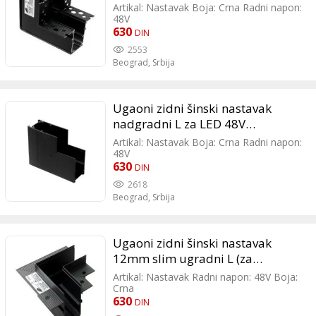
rasvetu 80x80mm 204039
Artikal: Nastavak Boja: Crna Radni napon:
48V
630
DIN
2553
Beograd,
Srbija
Ugaoni zidni šinski nastavak
nadgradni L za LED 48V
magnetnu rasvetu 80x80mm
Artikal: Nastavak Boja: Crna Radni napon:
204038
48V
630
DIN
2618
Beograd,
Srbija
Ugaoni zidni šinski nastavak
12mm slim ugradni L (za
namestaj) za LED 48V magnetnu
Artikal: Nastavak Radni napon: 48V Boja:
rasvetu 80x80mm 2
Crna
630
DIN