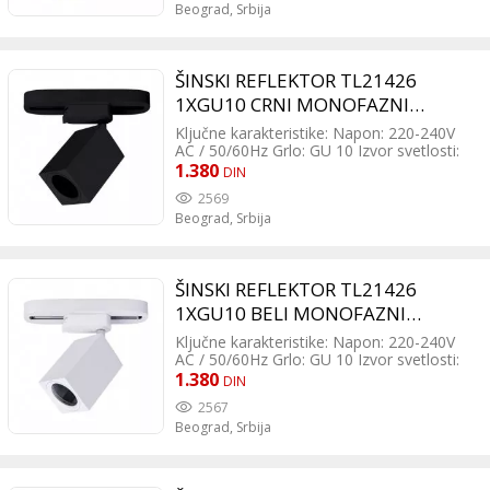
Beograd,
Srbija
mm; h – 165 mm Montaža: Na šinu
(monofaznu - 2 žice) Zaštita: Klasa II, IP
20
ŠINSKI REFLEKTOR TL21426
1XGU10 CRNI MONOFAZNI
300172
Ključne karakteristike: Napon: 220-240V
AC / 50/60Hz Grlo: GU 10 Izvor svetlosti:
Sijalica (izmenjiva) Dimabilnost: Da (zavisi
1.380
DIN
od tipa sijalice) Boja: Crna Materijal:
2569
Aluminijum Dimenzije: 60 x 60 mm; h –
Beograd,
Srbija
170 mm Montaža: Na šinu (monofaznu -
2 žice) Zaštita: Klasa II, IP 20
ŠINSKI REFLEKTOR TL21426
1XGU10 BELI MONOFAZNI
300171
Ključne karakteristike: Napon: 220-240V
AC / 50/60Hz Grlo: GU 10 Izvor svetlosti:
Sijalica (izmenjiva) Dimabilnost: Da (zavisi
1.380
DIN
od tipa sijalice) Boja: Bela Materijal:
2567
Aluminijum Dimenzije: 60 x 60 mm; h –
Beograd,
Srbija
170 mm Montaža: Na šinu (monofaznu -
2 žice) Zaštita: Klasa II, IP 20