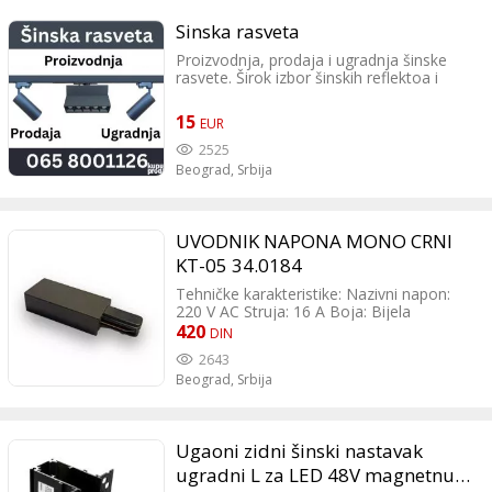
Sinska rasveta
Proizvodnja, prodaja i ugradnja šinske
rasvete. Širok izbor šinskih reflektoa i
šinskih nosača za GU10 sijalice. Ponuda u
skladu sa vašim željama i mogućnostima.
15
EUR
Električarima i preduzetnicima rabat na
količinu. Najbolji kvalitet za uložen novac!
2525
Pozovite za dogovor 065 8001126
Beograd,
Srbija
UVODNIK NAPONA MONO CRNI
KT-05 34.0184
Tehničke karakteristike: Nazivni napon:
220 V AC Struja: 16 A Boja: Bijela
Materijal: Aluminijum/PVC Dimenzije:
420
DIN
Ukupna dužina 110 mm, širina 35 mm Tip:
2643
Monofazni napojni konektor Boja
Beograd,
Srbija
konektora: Crna Funkcija: Obezbjeđuje
napajanje monofaznog šinskog sustava
Ugaoni zidni šinski nastavak
ugradni L za LED 48V magnetnu