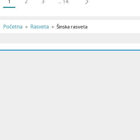
1
2
3
... 14
Početna
Rasveta
Šinska rasveta
>
>