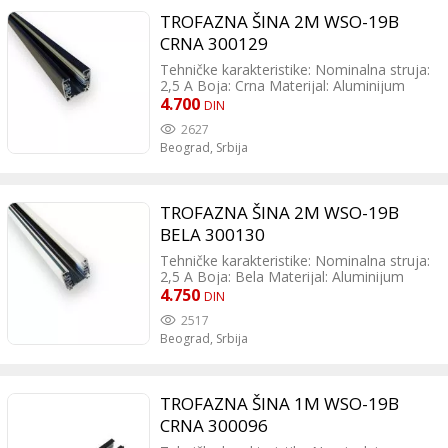
TROFAZNA ŠINA 2M WSO-19B
CRNA 300129
Tehničke karakteristike: Nominalna struja:
2,5 A Boja: Crna Materijal: Aluminijum
Dimenzije profila: 36 x 32 mm Dužina: 2
4.700
DIN
metra Tip: Trofazna mono šina Funkcija:
2627
Omogućava nezavisno
Beograd,
Srbija
uključivanje/isključivanje tri grupe
proizvoda na jednom sistemu Montaža:
Jednostavna i laka
TROFAZNA ŠINA 2M WSO-19B
BELA 300130
Tehničke karakteristike: Nominalna struja:
2,5 A Boja: Bela Materijal: Aluminijum
Dimenzije: 36 x 32 x 2000 mm Opis
4.750
DIN
proizvoda: Ova aluminijska šina dužine 2
2517
metra, bijele boje, dizajnirana je za
Beograd,
Srbija
jednostavnu i elegantnu instalaciju
rasvjetnih tela. Njena kompaktna veličina i
minimalistički dizajn čine je idealnom za
različite interijere, od modernih do
TROFAZNA ŠINA 1M WSO-19B
klasičnih.
CRNA 300096